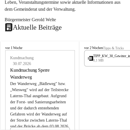
Leben, Veranstaltungstermine sowie aktuelle Informationen aus 
dem Gemeinderat und der Verwaltung. 
Bürgermeister Gerold Welte
Aktuelle Beiträge
L
L
vor 1 Woche
vor 2 Wochen
Tipps & Tricks
a
a
TIPP_KW_30_Gewitter_i
t
Kundmachung
t
0,1 MB
e
e
30.07.2026
r
r
Kundmachung Sperre
n
n
Wanderweg
s
s
Der Wanderweg „Bädleweg“ bzw. 
„Wiesweg“ wird auf der Teilstrecke 
Laterns-Thal ausgebaut. Aufgrund 
der Forst- und Sanierungsarbeiten 
und der dadurch entstehenden 
Gefahren wird der Wanderweg auf 
der 
Strecke zwischen Laterns-Thal 
und der Brücke ab dem 03.08.2026 