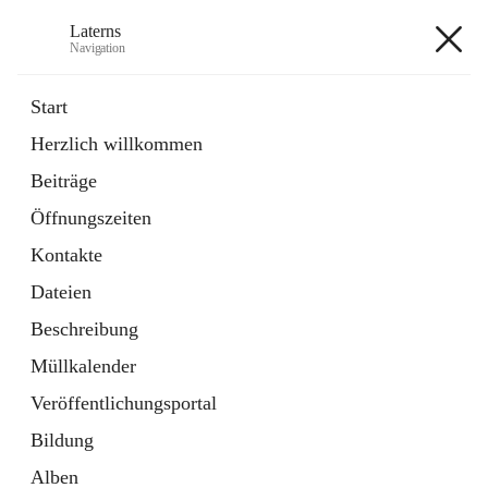
Laterns
Navigation
Laterns
Start
Herzlich willkommen
Bürgerservice
Beiträge
11 Schnellzugriffe
Öffnungszeiten
Soziales
1 Schnellzugriff
Kontakte
Dateien
+5
Beschreibung
Müllkalender
Veröffentlichungsportal
Bildung
Hauptadresse
Alben