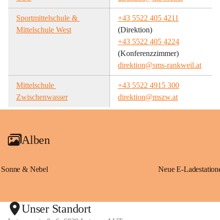
Sportmittelschule & 
+43 5522 405 4211
Mittelschule West
(Direktion)
+43 5522 405 4224
(Konferenzzimmer)
direktion@sms-rankweil.at
Mittelschule 
+43 5522 4915 300
Zwischenwasser
direktion@mszw.at
Alben
Sonne & Nebel
Unser Standort