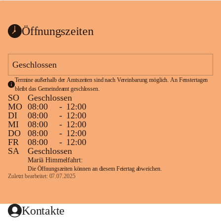
bis zum Ende der Bauarbeiten 
Kundmachung_Sperre-
gesperrt.
Wanderweg-veröffentlic
1 Seite
•
0 MB
ht
Öffnungszeiten
Schild_Sperre
1 Seite
•
0,1 MB
Geschlossen
Termine außerhalb der Amtszeiten sind nach Vereinbarung möglich. An Fenstertagen 
bleibt das Gemeindeamt geschlossen.
SO
Geschlossen
MO
08:00
-
12:00
DI
08:00
-
12:00
MI
08:00
-
12:00
DO
08:00
-
12:00
FR
08:00
-
12:00
SA
Geschlossen
Mariä Himmelfahrt:
Die Öffnungszeiten können an diesem Feiertag abweichen.
Zuletzt bearbeitet: 07.07.2025
Kontakte