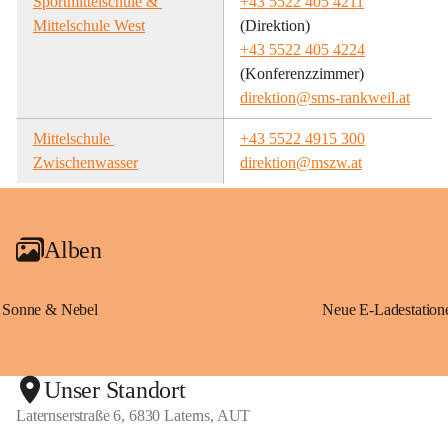
Sportmittelschule & 
+43 5522 405 4211
Mittelschule West
(Direktion)
+43 5522 405 4224
(Konferenzzimmer)
direktion@sms-rankweil.at
Mittelschule 
+43 5522 4915 300
Zwischenwasser
direktion@mszw.at
Alben
Sonne & Nebel
Unser Standort
Laternserstraße 6, 6830 Laterns, AUT