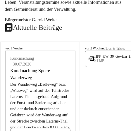
Leben, Veranstaltungstermine sowie aktuelle Informationen aus 
dem Gemeinderat und der Verwaltung. 
Bürgermeister Gerold Welte
Aktuelle Beiträge
L
L
vor 1 Woche
vor 2 Wochen
Tipps & Tricks
a
a
TIPP_KW_30_Gewitter_i
t
Kundmachung
t
0,1 MB
e
e
30.07.2026
r
r
Kundmachung Sperre
n
n
Wanderweg
s
s
Der Wanderweg „Bädleweg“ bzw. 
„Wiesweg“ wird auf der Teilstrecke 
Laterns-Thal ausgebaut. Aufgrund 
der Forst- und Sanierungsarbeiten 
und der dadurch entstehenden 
Gefahren wird der Wanderweg auf 
der 
Strecke zwischen Laterns-Thal 
und der Brücke ab dem 03.08.2026 