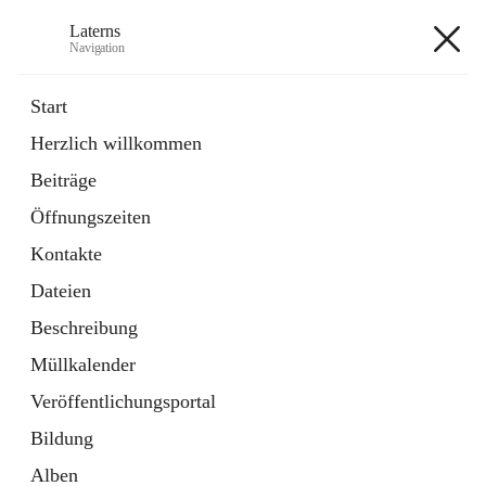
Laterns
Navigation
Laterns
Start
Herzlich willkommen
Bürgerservice
Beiträge
11 Schnellzugriffe
Öffnungszeiten
Soziales
1 Schnellzugriff
Kontakte
Dateien
+5
Beschreibung
Müllkalender
Veröffentlichungsportal
Bildung
Hauptadresse
Alben