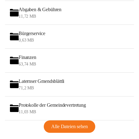
Abgaben & Gebühren
11,72 MB
Bürgerservice
0,63 MB
Finanzen
63,74 MB
Laternser Gmendsblättli
71,2 MB
Protokolle der Gemeindevertretung
11,03 MB
Alle Dateien sehen