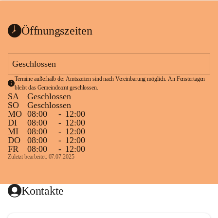
bis zum Ende der Bauarbeiten 
Kundmachung_Sperre-
gesperrt.
Wanderweg-veröffentlic
1 Seite
•
0 MB
ht
Öffnungszeiten
Schild_Sperre
1 Seite
•
0,1 MB
Geschlossen
Termine außerhalb der Amtszeiten sind nach Vereinbarung möglich. An Fenstertagen 
bleibt das Gemeindeamt geschlossen.
SA
Geschlossen
SO
Geschlossen
MO
08:00
-
12:00
DI
08:00
-
12:00
MI
08:00
-
12:00
DO
08:00
-
12:00
FR
08:00
-
12:00
Zuletzt bearbeitet: 07.07.2025
Kontakte