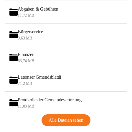
Abgaben & Gebühren
11,72 MB
Bürgerservice
0,63 MB
Finanzen
63,74 MB
Laternser Gmendsblättli
71,2 MB
Protokolle der Gemeindevertretung
11,03 MB
Alle Dateien sehen