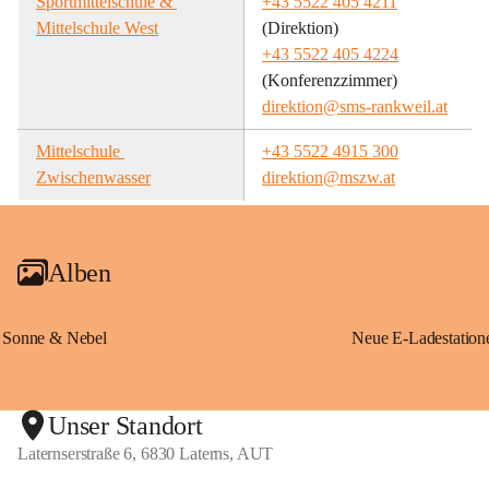
Sportmittelschule & 
+43 5522 405 4211
Mittelschule West
(Direktion)
+43 5522 405 4224
(Konferenzzimmer)
direktion@sms-rankweil.at
Mittelschule 
+43 5522 4915 300
Zwischenwasser
direktion@mszw.at
Alben
Sonne & Nebel
Unser Standort
Laternserstraße 6, 6830 Laterns, AUT