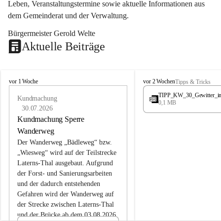
Leben, Veranstaltungstermine sowie aktuelle Informationen aus 
dem Gemeinderat und der Verwaltung. 
Bürgermeister Gerold Welte
Aktuelle Beiträge
L
L
vor 1 Woche
vor 2 Wochen
Tipps & Tricks
a
a
TIPP_KW_30_Gewitter_i
t
Kundmachung
t
0,1 MB
e
e
30.07.2026
r
r
Kundmachung Sperre
n
n
Wanderweg
s
s
Der Wanderweg „Bädleweg“ bzw. 
„Wiesweg“ wird auf der Teilstrecke 
Laterns-Thal ausgebaut. Aufgrund 
der Forst- und Sanierungsarbeiten 
und der dadurch entstehenden 
Gefahren wird der Wanderweg auf 
der 
Strecke zwischen Laterns-Thal 
und der Brücke ab dem 03.08.2026 