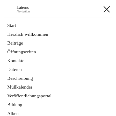
Laterns
Navigation
Laterns
Start
Herzlich willkommen
Bürgerservice
Beiträge
11 Schnellzugriffe
Öffnungszeiten
Soziales
1 Schnellzugriff
Kontakte
Dateien
+5
Beschreibung
Müllkalender
Veröffentlichungsportal
Bildung
Hauptadresse
Alben