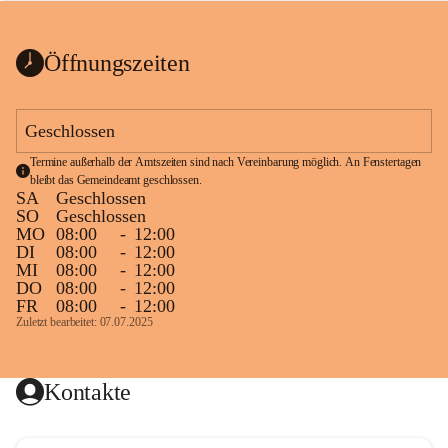
bis zum Ende der Bauarbeiten 
Kundmachung_Sperre-
gesperrt.
Wanderweg-veröffentlic
1 Seite
•
0 MB
ht
Öffnungszeiten
Schild_Sperre
1 Seite
•
0,1 MB
Geschlossen
Termine außerhalb der Amtszeiten sind nach Vereinbarung möglich. An Fenstertagen 
bleibt das Gemeindeamt geschlossen.
SA
Geschlossen
SO
Geschlossen
MO
08:00
-
12:00
DI
08:00
-
12:00
MI
08:00
-
12:00
DO
08:00
-
12:00
FR
08:00
-
12:00
Zuletzt bearbeitet: 07.07.2025
Kontakte