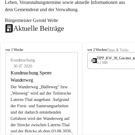
Leben, Veranstaltungstermine sowie aktuelle Informationen aus 
dem Gemeinderat und der Verwaltung. 
Bürgermeister Gerold Welte
Aktuelle Beiträge
L
L
vor 1 Woche
vor 2 Wochen
Tipps & Tricks
a
a
TIPP_KW_30_Gewitter_i
t
Kundmachung
t
0,1 MB
e
e
30.07.2026
r
r
Kundmachung Sperre
n
n
Wanderweg
s
s
Der Wanderweg „Bädleweg“ bzw. 
„Wiesweg“ wird auf der Teilstrecke 
Laterns-Thal ausgebaut. Aufgrund 
der Forst- und Sanierungsarbeiten 
und der dadurch entstehenden 
Gefahren wird der Wanderweg auf 
der 
Strecke zwischen Laterns-Thal 
und der Brücke ab dem 03.08.2026 