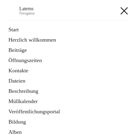
Laterns
Navigation
Laterns
Start
Herzlich willkommen
Bürgerservice
Beiträge
11 Schnellzugriffe
Öffnungszeiten
Soziales
1 Schnellzugriff
Kontakte
Dateien
+5
Beschreibung
Müllkalender
Veröffentlichungsportal
Bildung
Hauptadresse
Alben