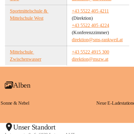
Sportmittelschule & 
+43 5522 405 4211
Mittelschule West
(Direktion)
+43 5522 405 4224
(Konferenzzimmer)
direktion@sms-rankweil.at
Mittelschule 
+43 5522 4915 300
Zwischenwasser
direktion@mszw.at
Alben
Sonne & Nebel
Unser Standort