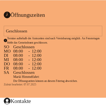
bis zum Ende der Bauarbeiten 
Kundmachung_Sperre-
gesperrt.
Wanderweg-veröffentlic
1 Seite
•
0 MB
ht
Öffnungszeiten
Schild_Sperre
1 Seite
•
0,1 MB
Geschlossen
Termine außerhalb der Amtszeiten sind nach Vereinbarung möglich. An Fenstertagen 
bleibt das Gemeindeamt geschlossen.
SO
Geschlossen
MO
08:00
-
12:00
DI
08:00
-
12:00
MI
08:00
-
12:00
DO
08:00
-
12:00
FR
08:00
-
12:00
SA
Geschlossen
Mariä Himmelfahrt:
Die Öffnungszeiten können an diesem Feiertag abweichen.
Zuletzt bearbeitet: 07.07.2025
Kontakte