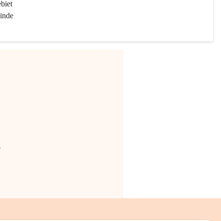
biet 
inde 
.