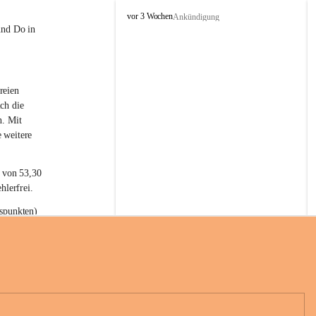
L
vor 3 Wochen
Ankündigung
a
und Do in 
t
e
r
n
reien 
s
ch die 
n. Mit 
 weitere 
t von 53,30 
hlerfrei.
spunkten) 
n 55,40 
se nach 