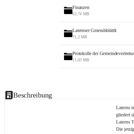
Finanzen
63,74 MB
Laternser Gmendsblättli
71,2 MB
Protokolle der Gemeindevertretu
11,03 MB
Beschreibung
Laterns i
gliedert s
Laterns 
Die jetzi