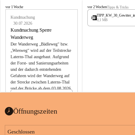
L
L
vor 1 Woche
vor 2 Wochen
Tipps & Tricks
a
a
TIPP_KW_30_Gewitter_i
t
Kundmachung
t
0,1 MB
e
e
30.07.2026
r
r
Kundmachung Sperre
n
n
Wanderweg
s
s
Der Wanderweg „Bädleweg“ bzw. 
„Wiesweg“ wird auf der Teilstrecke 
Laterns-Thal ausgebaut. Aufgrund 
der Forst- und Sanierungsarbeiten 
und der dadurch entstehenden 
Gefahren wird der Wanderweg auf 
der 
Strecke zwischen Laterns-Thal 
und der Brücke ab dem 03.08.2026 
bis zum Ende der Bauarbeiten 
Kundmachung_Sperre-
gesperrt.
Wanderweg-veröffentlic
1 Seite
•
0 MB
ht
Öffnungszeiten
Schild_Sperre
1 Seite
•
0,1 MB
Geschlossen