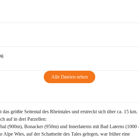
ng
Alle Dateien sehen
st das größte Seitental des Rheintales und erstreckt sich über ca. 15 km.
ich auf in drei Parzellen:
Thal (900m), Bonacker (950m) und Innerlaterns mit Bad Laterns (1000 
ge Alpe Wies, auf der Schattseite des Tales gelegen, war früher eine 