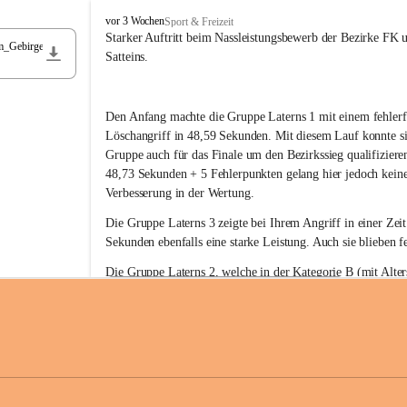
F
vor 3 Wochen
Sport & Freizeit
r
Starker Auftritt beim Nassleistungsbewerb der Bezirke FK 
m_Gebirge
e
Satteins.
i
w
i
Den Anfang machte die Gruppe Laterns 1 mit einem fehlerf
l
l
Löschangriff in 48,59 Sekunden. Mit diesem Lauf konnte si
i
Gruppe auch für das Finale um den Bezirkssieg qualifiziere
g
48,73 Sekunden + 5 Fehlerpunkten gelang hier jedoch keine
e
Verbesserung in der Wertung.
F
e
Die Gruppe Laterns 3 zeigte bei Ihrem Angriff in einer Zei
u
Sekunden ebenfalls eine starke Leistung. Auch sie blieben fe
e
r
Die Gruppe Laterns 2, welche in der Kategorie B (mit Alter
w
gestartet ist, überzeugte ebenfalls mit einem Löschangriff i
Rangliste_41_Nassleistungsbewerb_2026
e
0,2 MB
Sekunden und konnte damit den Sieg in dieser Wertungsklas
h
Laterns holen.
r
L
a
t
Somit ergab sich folgende hervorragende Ergebnisse:
e