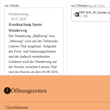
L
L
vor 1 Woche
vor 2 Wochen
Tipps & Tricks
a
a
TIPP_KW_30_Gewitter_i
t
Kundmachung
t
0,1 MB
e
e
30.07.2026
r
r
Kundmachung Sperre
n
n
Wanderweg
s
s
Der Wanderweg „Bädleweg“ bzw. 
„Wiesweg“ wird auf der Teilstrecke 
Laterns-Thal ausgebaut. Aufgrund 
der Forst- und Sanierungsarbeiten 
und der dadurch entstehenden 
Gefahren wird der Wanderweg auf 
der 
Strecke zwischen Laterns-Thal 
und der Brücke ab dem 03.08.2026 
bis zum Ende der Bauarbeiten 
Kundmachung_Sperre-
gesperrt.
Wanderweg-veröffentlic
1 Seite
•
0 MB
ht
Öffnungszeiten
Schild_Sperre
1 Seite
•
0,1 MB
Geschlossen