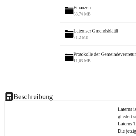
Finanzen
63,74 MB
Laternser Gmendsblättli
71,2 MB
Protokolle der Gemeindevertretu
11,03 MB
Beschreibung
Laterns i
gliedert s
Laterns 
Die jetzi