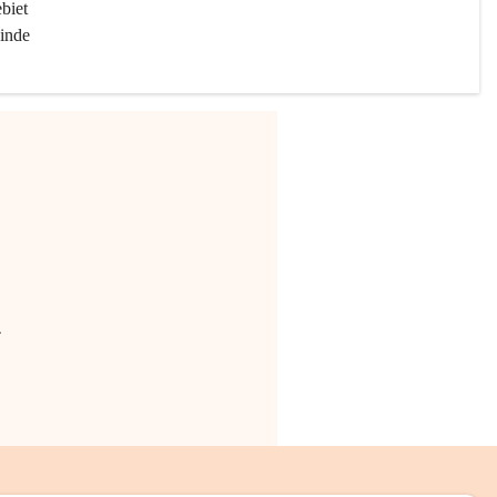
biet 
inde 
.