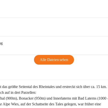
ng
Alle Dateien sehen
st das größte Seitental des Rheintales und erstreckt sich über ca. 15 km.
ich auf in drei Parzellen:
Thal (900m), Bonacker (950m) und Innerlaterns mit Bad Laterns (1000 
ge Alpe Wies, auf der Schattseite des Tales gelegen, war früher eine 