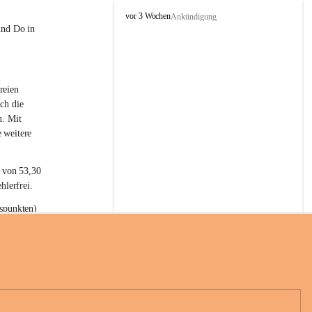
L
vor 3 Wochen
Ankündigung
a
und Do in 
t
e
r
n
reien 
s
ch die 
n. Mit 
 weitere 
t von 53,30 
hlerfrei.
spunkten) 
n 55,40 
se nach 