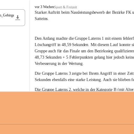
F
vor 3 Wochen
Sport & Freizeit
r
Starker Auftritt beim Nassleistungsbewerb der Bezirke FK 
m_Gebirge
e
Satteins.
i
w
i
Den Anfang machte die Gruppe Laterns 1 mit einem fehlerf
l
l
Löschangriff in 48,59 Sekunden. Mit diesem Lauf konnte si
i
Gruppe auch für das Finale um den Bezirkssieg qualifiziere
g
48,73 Sekunden + 5 Fehlerpunkten gelang hier jedoch keine
e
Verbesserung in der Wertung.
F
e
Die Gruppe Laterns 3 zeigte bei Ihrem Angriff in einer Zei
u
Sekunden ebenfalls eine starke Leistung. Auch sie blieben fe
e
r
Die Gruppe Laterns 2, welche in der Kategorie B (mit Alter
w
gestartet ist, überzeugte ebenfalls mit einem Löschangriff i
Rangliste_41_Nassleistungsbewerb_2026
e
0,2 MB
Sekunden und konnte damit den Sieg in dieser Wertungsklas
h
Laterns holen.
r
L
a
t
Somit ergab sich folgende hervorragende Ergebnisse:
e