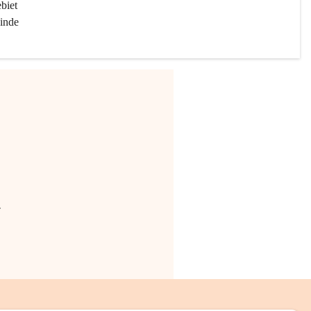
biet 
inde 
.