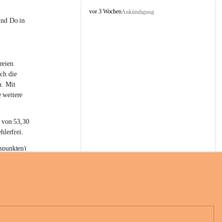
L
vor 3 Wochen
Ankündigung
a
und Do in 
t
e
r
n
reien 
s
ch die 
n. Mit 
 weitere 
t von 53,30 
hlerfrei.
spunkten) 
n 55,40 
se nach 