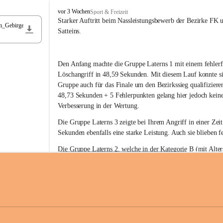
F
vor 3 Wochen
Sport & Freizeit
r
Starker Auftritt beim Nassleistungsbewerb der Bezirke FK 
m_Gebirge
e
Satteins.
i
w
i
Den Anfang machte die Gruppe Laterns 1 mit einem fehlerf
l
l
Löschangriff in 48,59 Sekunden. Mit diesem Lauf konnte si
i
Gruppe auch für das Finale um den Bezirkssieg qualifiziere
g
48,73 Sekunden + 5 Fehlerpunkten gelang hier jedoch keine
e
Verbesserung in der Wertung.
F
e
Die Gruppe Laterns 3 zeigte bei Ihrem Angriff in einer Zei
u
Sekunden ebenfalls eine starke Leistung. Auch sie blieben fe
e
r
Die Gruppe Laterns 2, welche in der Kategorie B (mit Alter
w
gestartet ist, überzeugte ebenfalls mit einem Löschangriff i
Rangliste_41_Nassleistungsbewerb_2026
e
0,2 MB
Sekunden und konnte damit den Sieg in dieser Wertungsklas
h
Laterns holen.
r
L
a
t
Somit ergab sich folgende hervorragende Ergebnisse:
e