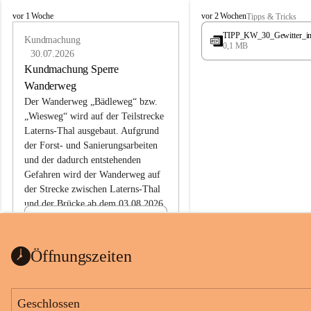
L
L
vor 1 Woche
vor 2 Wochen
Tipps & Tricks
a
a
TIPP_KW_30_Gewitter_i
t
Kundmachung
t
0,1 MB
e
e
30.07.2026
r
r
Kundmachung Sperre
n
n
Wanderweg
s
s
Der Wanderweg „Bädleweg“ bzw. 
„Wiesweg“ wird auf der Teilstrecke 
Laterns-Thal ausgebaut. Aufgrund 
der Forst- und Sanierungsarbeiten 
und der dadurch entstehenden 
Gefahren wird der Wanderweg auf 
der 
Strecke zwischen Laterns-Thal 
und der Brücke ab dem 03.08.2026 
bis zum Ende der Bauarbeiten 
Kundmachung_Sperre-
gesperrt.
Wanderweg-veröffentlic
1 Seite
•
0 MB
ht
Öffnungszeiten
Schild_Sperre
1 Seite
•
0,1 MB
Geschlossen