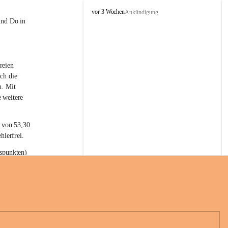
L
vor 3 Wochen
Ankündigung
a
und Do in 
t
e
r
n
reien 
s
ch die 
n. Mit 
 weitere 
t von 53,30 
hlerfrei.
spunkten) 
n 55,40 
se nach 