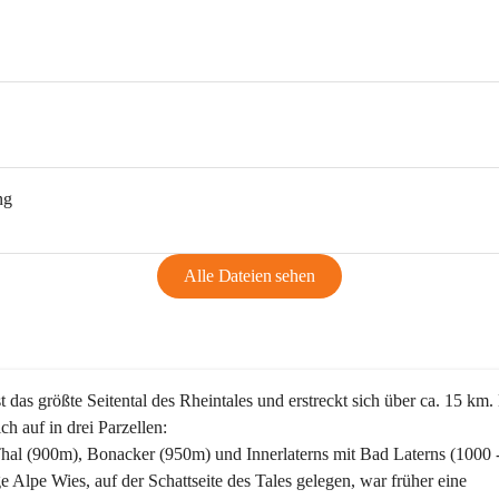
ng
Alle Dateien sehen
st das größte Seitental des Rheintales und erstreckt sich über ca. 15 km.
ich auf in drei Parzellen:
Thal (900m), Bonacker (950m) und Innerlaterns mit Bad Laterns (1000 
ge Alpe Wies, auf der Schattseite des Tales gelegen, war früher eine 