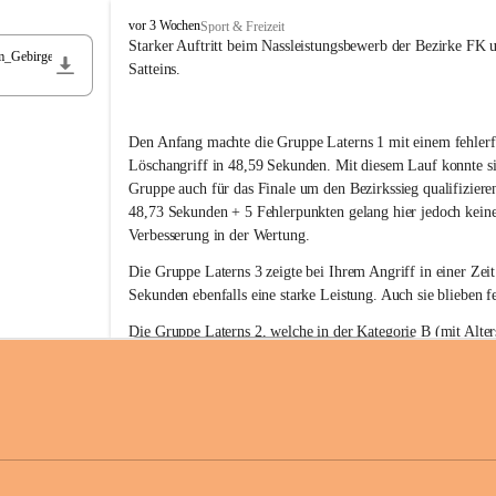
F
vor 3 Wochen
Sport & Freizeit
r
Starker Auftritt beim Nassleistungsbewerb der Bezirke FK 
m_Gebirge
e
Satteins.
i
w
i
Den Anfang machte die Gruppe Laterns 1 mit einem fehlerf
l
l
Löschangriff in 48,59 Sekunden. Mit diesem Lauf konnte si
i
Gruppe auch für das Finale um den Bezirkssieg qualifiziere
g
48,73 Sekunden + 5 Fehlerpunkten gelang hier jedoch keine
e
Verbesserung in der Wertung.
F
e
Die Gruppe Laterns 3 zeigte bei Ihrem Angriff in einer Zei
u
Sekunden ebenfalls eine starke Leistung. Auch sie blieben fe
e
r
Die Gruppe Laterns 2, welche in der Kategorie B (mit Alter
w
gestartet ist, überzeugte ebenfalls mit einem Löschangriff i
Rangliste_41_Nassleistungsbewerb_2026
e
0,2 MB
Sekunden und konnte damit den Sieg in dieser Wertungsklas
h
Laterns holen.
r
L
a
t
Somit ergab sich folgende hervorragende Ergebnisse:
e