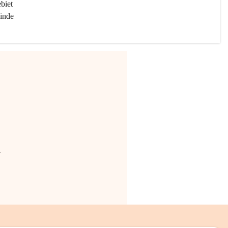
biet 
inde 
.