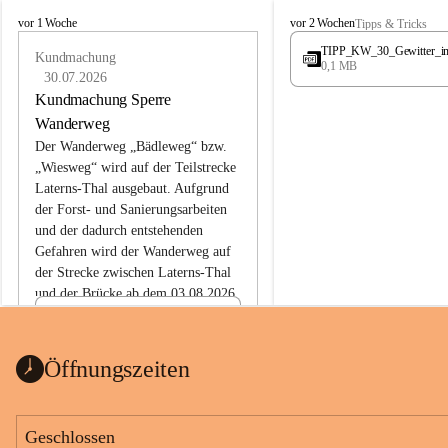
L
L
vor 1 Woche
vor 2 Wochen
Tipps & Tricks
a
a
TIPP_KW_30_Gewitter_i
t
Kundmachung
t
0,1 MB
e
e
30.07.2026
r
r
Kundmachung Sperre
n
n
Wanderweg
s
s
Der Wanderweg „Bädleweg“ bzw. 
„Wiesweg“ wird auf der Teilstrecke 
Laterns-Thal ausgebaut. Aufgrund 
der Forst- und Sanierungsarbeiten 
und der dadurch entstehenden 
Gefahren wird der Wanderweg auf 
der 
Strecke zwischen Laterns-Thal 
und der Brücke ab dem 03.08.2026 
bis zum Ende der Bauarbeiten 
Kundmachung_Sperre-
gesperrt.
Wanderweg-veröffentlic
1 Seite
•
0 MB
ht
Öffnungszeiten
Schild_Sperre
1 Seite
•
0,1 MB
Geschlossen