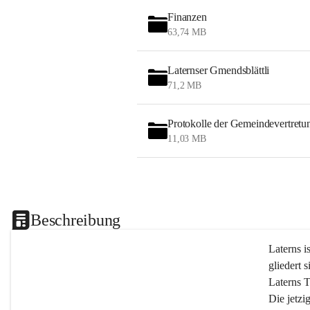
Finanzen
63,74 MB
Laternser Gmendsblättli
71,2 MB
Protokolle der Gemeindevertretu
11,03 MB
Beschreibung
Laterns i
gliedert s
Laterns 
Die jetzi