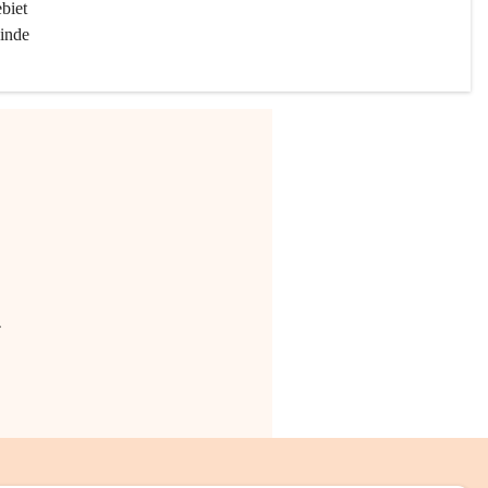
biet 
inde 
.