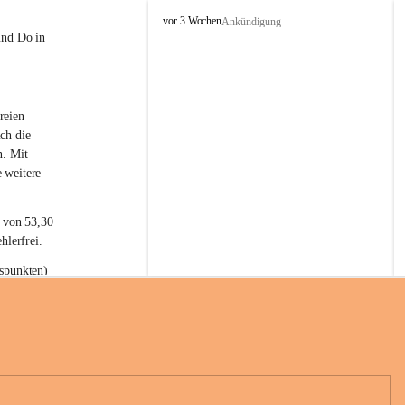
L
vor 3 Wochen
Ankündigung
a
und Do in 
t
e
r
n
reien 
s
ch die 
n. Mit 
 weitere 
t von 53,30 
hlerfrei.
spunkten) 
n 55,40 
se nach 