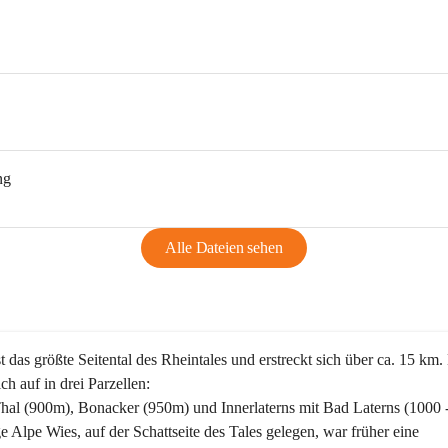
ng
Alle Dateien sehen
st das größte Seitental des Rheintales und erstreckt sich über ca. 15 km.
ich auf in drei Parzellen:
Thal (900m), Bonacker (950m) und Innerlaterns mit Bad Laterns (1000 
ge Alpe Wies, auf der Schattseite des Tales gelegen, war früher eine 