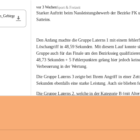
F
vor 3 Wochen
Sport & Freizeit
r
Starker Auftritt beim Nassleistungsbewerb der Bezirke FK 
m_Gebirge
e
Satteins.
i
w
i
Den Anfang machte die Gruppe Laterns 1 mit einem fehlerf
l
l
Löschangriff in 48,59 Sekunden. Mit diesem Lauf konnte si
i
Gruppe auch für das Finale um den Bezirkssieg qualifiziere
g
48,73 Sekunden + 5 Fehlerpunkten gelang hier jedoch keine
e
Verbesserung in der Wertung.
F
e
Die Gruppe Laterns 3 zeigte bei Ihrem Angriff in einer Zei
u
Sekunden ebenfalls eine starke Leistung. Auch sie blieben fe
e
r
Die Gruppe Laterns 2, welche in der Kategorie B (mit Alter
w
gestartet ist, überzeugte ebenfalls mit einem Löschangriff i
Rangliste_41_Nassleistungsbewerb_2026
e
0,2 MB
Sekunden und konnte damit den Sieg in dieser Wertungsklas
h
Laterns holen.
r
L
a
t
Somit ergab sich folgende hervorragende Ergebnisse:
e