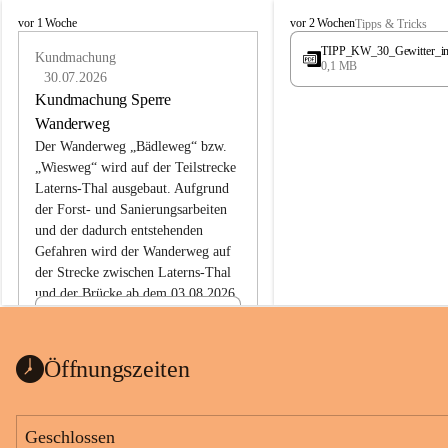
L
L
vor 1 Woche
vor 2 Wochen
Tipps & Tricks
a
a
TIPP_KW_30_Gewitter_i
t
Kundmachung
t
0,1 MB
e
e
30.07.2026
r
r
Kundmachung Sperre
n
n
Wanderweg
s
s
Der Wanderweg „Bädleweg“ bzw. 
„Wiesweg“ wird auf der Teilstrecke 
Laterns-Thal ausgebaut. Aufgrund 
der Forst- und Sanierungsarbeiten 
und der dadurch entstehenden 
Gefahren wird der Wanderweg auf 
der 
Strecke zwischen Laterns-Thal 
und der Brücke ab dem 03.08.2026 
bis zum Ende der Bauarbeiten 
Kundmachung_Sperre-
gesperrt.
Wanderweg-veröffentlic
1 Seite
•
0 MB
ht
Öffnungszeiten
Schild_Sperre
1 Seite
•
0,1 MB
Geschlossen