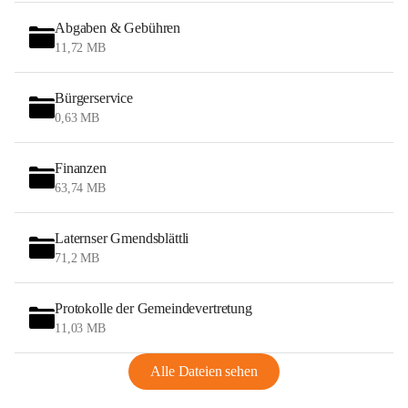
Abgaben & Gebühren
11,72 MB
Bürgerservice
0,63 MB
Finanzen
63,74 MB
Laternser Gmendsblättli
71,2 MB
Protokolle der Gemeindevertretung
11,03 MB
Alle Dateien sehen