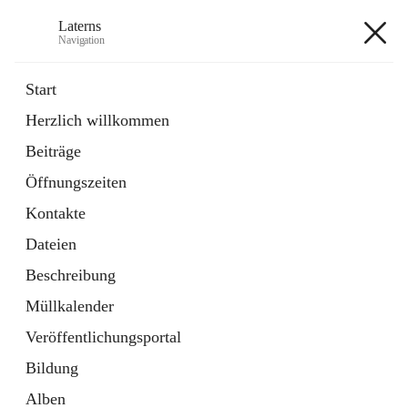
Laterns
Navigation
Laterns
Start
Herzlich willkommen
Bürgerservice
Beiträge
11 Schnellzugriffe
Öffnungszeiten
Soziales
1 Schnellzugriff
Kontakte
Dateien
+5
Beschreibung
Müllkalender
Veröffentlichungsportal
Bildung
Hauptadresse
Alben