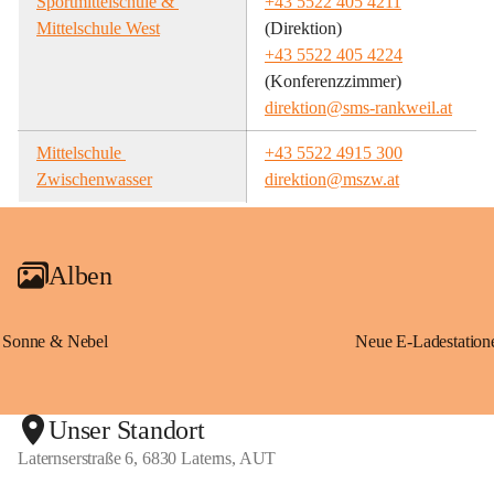
Sportmittelschule & 
+43 5522 405 4211
Mittelschule West
(Direktion)
+43 5522 405 4224
(Konferenzzimmer)
direktion@sms-rankweil.at
Mittelschule 
+43 5522 4915 300
Zwischenwasser
direktion@mszw.at
Alben
Sonne & Nebel
Unser Standort
Laternserstraße 6, 6830 Laterns, AUT