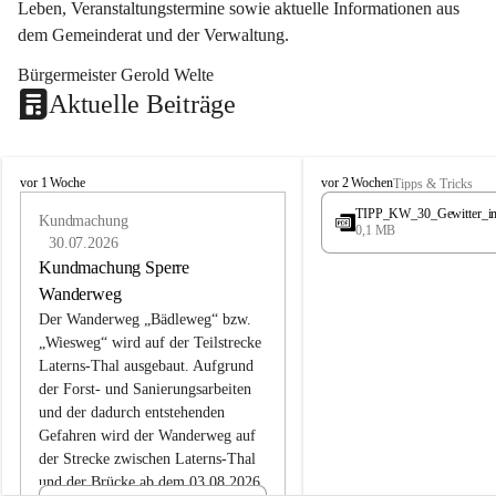
Leben, Veranstaltungstermine sowie aktuelle Informationen aus 
dem Gemeinderat und der Verwaltung. 
Bürgermeister Gerold Welte
Aktuelle Beiträge
L
L
vor 1 Woche
vor 2 Wochen
Tipps & Tricks
a
a
TIPP_KW_30_Gewitter_i
t
Kundmachung
t
0,1 MB
e
e
30.07.2026
r
r
Kundmachung Sperre
n
n
Wanderweg
s
s
Der Wanderweg „Bädleweg“ bzw. 
„Wiesweg“ wird auf der Teilstrecke 
Laterns-Thal ausgebaut. Aufgrund 
der Forst- und Sanierungsarbeiten 
und der dadurch entstehenden 
Gefahren wird der Wanderweg auf 
der 
Strecke zwischen Laterns-Thal 
und der Brücke ab dem 03.08.2026 