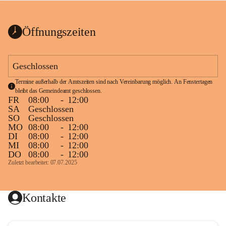
bis zum Ende der Bauarbeiten 
Kundmachung_Sperre-
gesperrt.
Wanderweg-veröffentlic
1 Seite
•
0 MB
ht
Öffnungszeiten
Schild_Sperre
1 Seite
•
0,1 MB
Geschlossen
Termine außerhalb der Amtszeiten sind nach Vereinbarung möglich. An Fenstertagen 
bleibt das Gemeindeamt geschlossen.
FR
08:00
-
12:00
SA
Geschlossen
SO
Geschlossen
MO
08:00
-
12:00
DI
08:00
-
12:00
MI
08:00
-
12:00
DO
08:00
-
12:00
Zuletzt bearbeitet: 07.07.2025
Kontakte