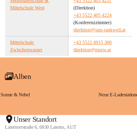
Sportmittelschule & 
+43 5522 405 4211
Mittelschule West
(Direktion)
+43 5522 405 4224
(Konferenzzimmer)
direktion@sms-rankweil.at
Mittelschule 
+43 5522 4915 300
Zwischenwasser
direktion@mszw.at
Alben
Sonne & Nebel
Unser Standort
Laternserstraße 6, 6830 Laterns, AUT