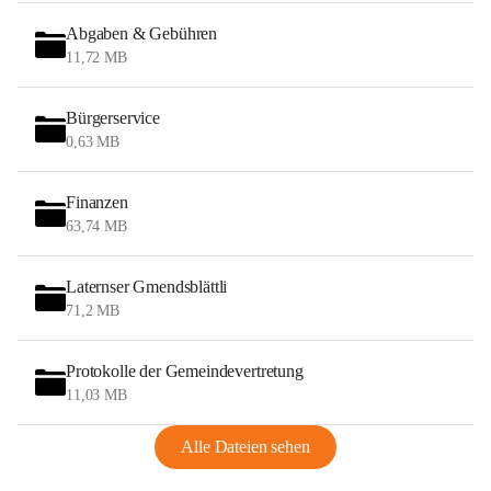
Abgaben & Gebühren
11,72 MB
Bürgerservice
0,63 MB
Finanzen
63,74 MB
Laternser Gmendsblättli
71,2 MB
Protokolle der Gemeindevertretung
11,03 MB
Alle Dateien sehen