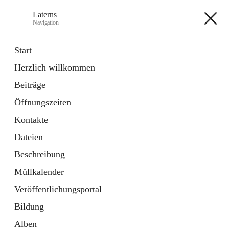
Laterns
Navigation
Laterns
Start
Herzlich willkommen
Bürgerservice
Beiträge
11 Schnellzugriffe
Öffnungszeiten
Soziales
1 Schnellzugriff
Kontakte
Dateien
+5
Beschreibung
Müllkalender
Veröffentlichungsportal
Bildung
Hauptadresse
Alben