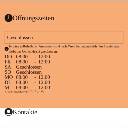
bis zum Ende der Bauarbeiten 
Kundmachung_Sperre-
gesperrt.
Wanderweg-veröffentlic
1 Seite
•
0 MB
ht
Öffnungszeiten
Schild_Sperre
1 Seite
•
0,1 MB
Geschlossen
Termine außerhalb der Amtszeiten sind nach Vereinbarung möglich. An Fenstertagen 
bleibt das Gemeindeamt geschlossen.
DO
08:00
-
12:00
FR
08:00
-
12:00
SA
Geschlossen
SO
Geschlossen
MO
08:00
-
12:00
DI
08:00
-
12:00
MI
08:00
-
12:00
Zuletzt bearbeitet: 07.07.2025
Kontakte