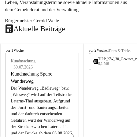
Leben, Veranstaltungstermine sowie aktuelle Informationen aus 
dem Gemeinderat und der Verwaltung. 
Bürgermeister Gerold Welte
Aktuelle Beiträge
L
L
vor 1 Woche
vor 2 Wochen
Tipps & Tricks
a
a
TIPP_KW_30_Gewitter_i
t
Kundmachung
t
0,1 MB
e
e
30.07.2026
r
r
Kundmachung Sperre
n
n
Wanderweg
s
s
Der Wanderweg „Bädleweg“ bzw. 
„Wiesweg“ wird auf der Teilstrecke 
Laterns-Thal ausgebaut. Aufgrund 
der Forst- und Sanierungsarbeiten 
und der dadurch entstehenden 
Gefahren wird der Wanderweg auf 
der 
Strecke zwischen Laterns-Thal 
und der Brücke ab dem 03.08.2026 