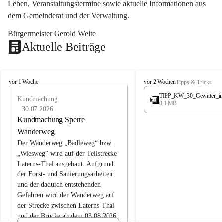
Leben, Veranstaltungstermine sowie aktuelle Informationen aus 
dem Gemeinderat und der Verwaltung. 
Bürgermeister Gerold Welte
Aktuelle Beiträge
L
L
vor 1 Woche
vor 2 Wochen
Tipps & Tricks
a
a
TIPP_KW_30_Gewitter_i
t
Kundmachung
t
0,1 MB
e
e
30.07.2026
r
r
Kundmachung Sperre
n
n
Wanderweg
s
s
Der Wanderweg „Bädleweg“ bzw. 
„Wiesweg“ wird auf der Teilstrecke 
Laterns-Thal ausgebaut. Aufgrund 
der Forst- und Sanierungsarbeiten 
und der dadurch entstehenden 
Gefahren wird der Wanderweg auf 
der 
Strecke zwischen Laterns-Thal 
und der Brücke ab dem 03.08.2026 