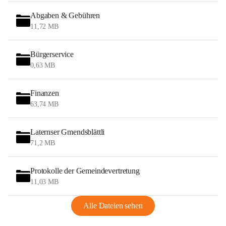
Abgaben & Gebühren
11,72 MB
Bürgerservice
0,63 MB
Finanzen
63,74 MB
Laternser Gmendsblättli
71,2 MB
Protokolle der Gemeindevertretung
11,03 MB
Alle Dateien sehen