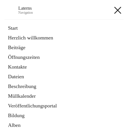
Laterns
Navigation
Laterns
Start
Herzlich willkommen
Bürgerservice
Beiträge
11 Schnellzugriffe
Öffnungszeiten
Soziales
1 Schnellzugriff
Kontakte
Dateien
+5
Beschreibung
Müllkalender
Veröffentlichungsportal
Bildung
Hauptadresse
Alben