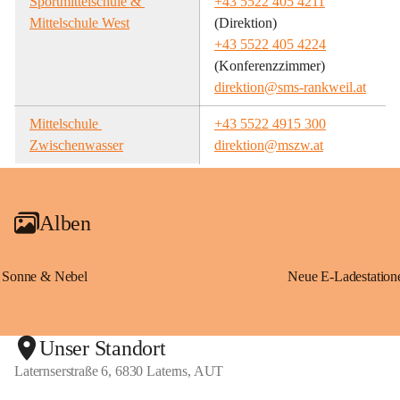
Sportmittelschule & 
+43 5522 405 4211
Mittelschule West
(Direktion)
+43 5522 405 4224
(Konferenzzimmer)
direktion@sms-rankweil.at
Mittelschule 
+43 5522 4915 300
Zwischenwasser
direktion@mszw.at
Alben
Sonne & Nebel
Unser Standort
Laternserstraße 6, 6830 Laterns, AUT