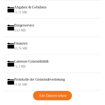
Abgaben & Gebühren
11,72 MB
Bürgerservice
0,63 MB
Finanzen
63,74 MB
Laternser Gmendsblättli
71,2 MB
Protokolle der Gemeindevertretung
11,03 MB
Alle Dateien sehen