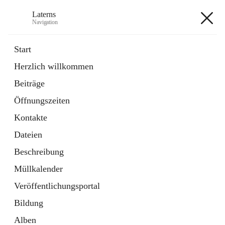
Laterns
Navigation
Laterns
Start
Herzlich willkommen
Bürgerservice
Beiträge
11 Schnellzugriffe
Öffnungszeiten
Soziales
1 Schnellzugriff
Kontakte
Dateien
+5
Beschreibung
Müllkalender
Veröffentlichungsportal
Bildung
Hauptadresse
Alben