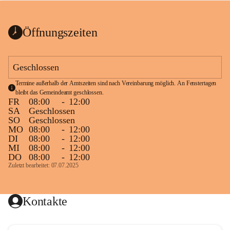
bis zum Ende der Bauarbeiten 
Kundmachung_Sperre-
gesperrt.
Wanderweg-veröffentlic
1 Seite
•
0 MB
ht
Öffnungszeiten
Schild_Sperre
1 Seite
•
0,1 MB
Geschlossen
Termine außerhalb der Amtszeiten sind nach Vereinbarung möglich. An Fenstertagen 
bleibt das Gemeindeamt geschlossen.
FR
08:00
-
12:00
SA
Geschlossen
SO
Geschlossen
MO
08:00
-
12:00
DI
08:00
-
12:00
MI
08:00
-
12:00
DO
08:00
-
12:00
Zuletzt bearbeitet: 07.07.2025
Kontakte