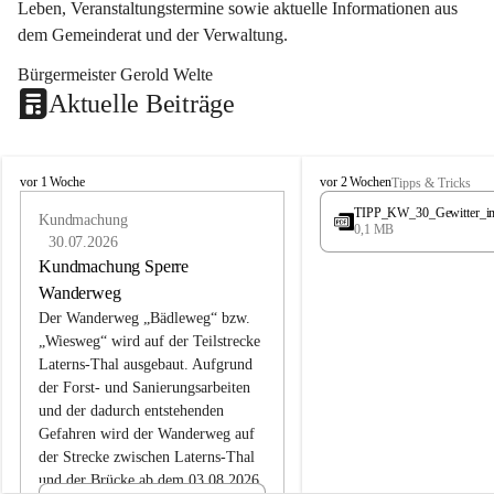
Leben, Veranstaltungstermine sowie aktuelle Informationen aus 
dem Gemeinderat und der Verwaltung. 
Bürgermeister Gerold Welte
Aktuelle Beiträge
L
L
vor 1 Woche
vor 2 Wochen
Tipps & Tricks
a
a
TIPP_KW_30_Gewitter_i
t
Kundmachung
t
0,1 MB
e
e
30.07.2026
r
r
Kundmachung Sperre
n
n
Wanderweg
s
s
Der Wanderweg „Bädleweg“ bzw. 
„Wiesweg“ wird auf der Teilstrecke 
Laterns-Thal ausgebaut. Aufgrund 
der Forst- und Sanierungsarbeiten 
und der dadurch entstehenden 
Gefahren wird der Wanderweg auf 
der 
Strecke zwischen Laterns-Thal 
und der Brücke ab dem 03.08.2026 