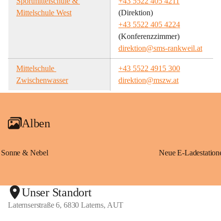
Sportmittelschule & 
+43 5522 405 4211
Mittelschule West
(Direktion)
+43 5522 405 4224
(Konferenzzimmer)
direktion@sms-rankweil.at
Mittelschule 
+43 5522 4915 300
Zwischenwasser
direktion@mszw.at
Alben
Sonne & Nebel
Unser Standort
Laternserstraße 6, 6830 Laterns, AUT