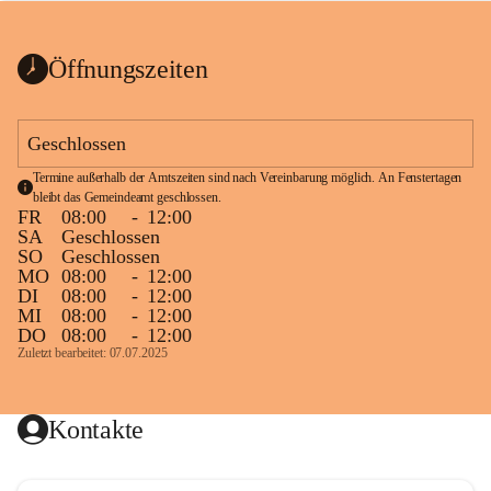
bis zum Ende der Bauarbeiten 
Kundmachung_Sperre-
gesperrt.
Wanderweg-veröffentlic
1 Seite
•
0 MB
ht
Öffnungszeiten
Schild_Sperre
1 Seite
•
0,1 MB
Geschlossen
Termine außerhalb der Amtszeiten sind nach Vereinbarung möglich. An Fenstertagen 
bleibt das Gemeindeamt geschlossen.
FR
08:00
-
12:00
SA
Geschlossen
SO
Geschlossen
MO
08:00
-
12:00
DI
08:00
-
12:00
MI
08:00
-
12:00
DO
08:00
-
12:00
Zuletzt bearbeitet: 07.07.2025
Kontakte