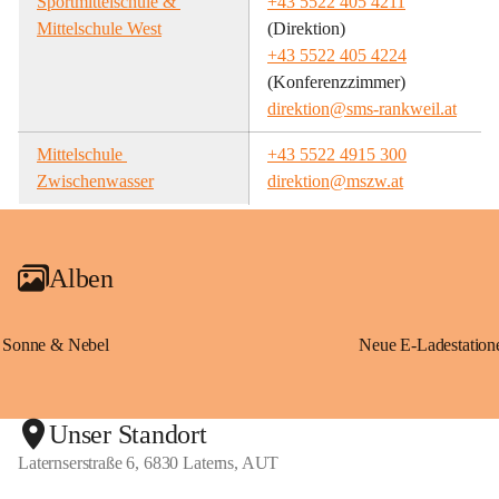
Sportmittelschule & 
+43 5522 405 4211
Mittelschule West
(Direktion)
+43 5522 405 4224
(Konferenzzimmer)
direktion@sms-rankweil.at
Mittelschule 
+43 5522 4915 300
Zwischenwasser
direktion@mszw.at
Alben
Sonne & Nebel
Unser Standort
Laternserstraße 6, 6830 Laterns, AUT