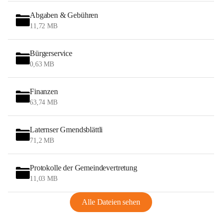
Abgaben & Gebühren
11,72 MB
Bürgerservice
0,63 MB
Finanzen
63,74 MB
Laternser Gmendsblättli
71,2 MB
Protokolle der Gemeindevertretung
11,03 MB
Alle Dateien sehen