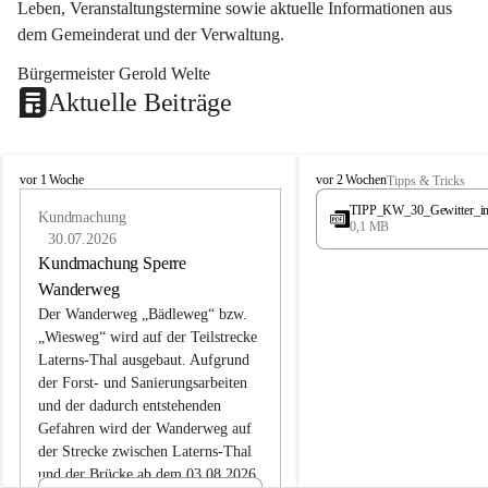
Leben, Veranstaltungstermine sowie aktuelle Informationen aus 
dem Gemeinderat und der Verwaltung. 
Bürgermeister Gerold Welte
Aktuelle Beiträge
L
L
vor 1 Woche
vor 2 Wochen
Tipps & Tricks
a
a
TIPP_KW_30_Gewitter_i
t
Kundmachung
t
0,1 MB
e
e
30.07.2026
r
r
Kundmachung Sperre
n
n
Wanderweg
s
s
Der Wanderweg „Bädleweg“ bzw. 
„Wiesweg“ wird auf der Teilstrecke 
Laterns-Thal ausgebaut. Aufgrund 
der Forst- und Sanierungsarbeiten 
und der dadurch entstehenden 
Gefahren wird der Wanderweg auf 
der 
Strecke zwischen Laterns-Thal 
und der Brücke ab dem 03.08.2026 