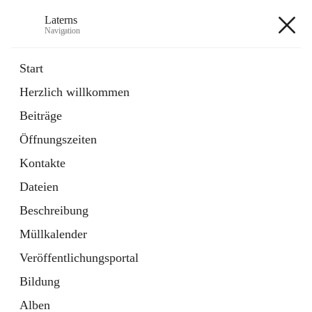
Laterns
Navigation
Laterns
Start
Herzlich willkommen
Bürgerservice
Beiträge
11 Schnellzugriffe
Öffnungszeiten
Soziales
1 Schnellzugriff
Kontakte
Dateien
+5
Beschreibung
Müllkalender
Veröffentlichungsportal
Bildung
Hauptadresse
Alben