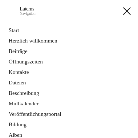
Laterns
Navigation
Laterns
Start
Herzlich willkommen
Bürgerservice
Beiträge
11 Schnellzugriffe
Öffnungszeiten
Soziales
1 Schnellzugriff
Kontakte
Dateien
+5
Beschreibung
Müllkalender
Veröffentlichungsportal
Bildung
Hauptadresse
Alben