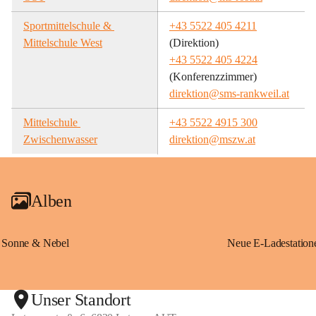
Sportmittelschule & 
+43 5522 405 4211
Mittelschule West
(Direktion)
+43 5522 405 4224
(Konferenzzimmer)
direktion@sms-rankweil.at
Mittelschule 
+43 5522 4915 300
Zwischenwasser
direktion@mszw.at
Alben
Sonne & Nebel
Unser Standort