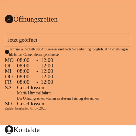
bis zum Ende der Bauarbeiten 
Kundmachung_Sperre-
gesperrt.
Wanderweg-veröffentlic
1 Seite
•
0 MB
ht
Öffnungszeiten
Schild_Sperre
1 Seite
•
0,1 MB
Jetzt geöffnet
Termine außerhalb der Amtszeiten sind nach Vereinbarung möglich. An Fenstertagen 
bleibt das Gemeindeamt geschlossen.
MO
08:00
-
12:00
DI
08:00
-
12:00
MI
08:00
-
12:00
DO
08:00
-
12:00
FR
08:00
-
12:00
SA
Geschlossen
Mariä Himmelfahrt:
Die Öffnungszeiten können an diesem Feiertag abweichen.
SO
Geschlossen
Zuletzt bearbeitet: 07.07.2025
Kontakte