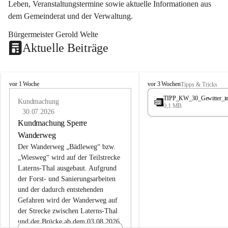
Leben, Veranstaltungstermine sowie aktuelle Informationen aus 
dem Gemeinderat und der Verwaltung. 
Bürgermeister Gerold Welte
Aktuelle Beiträge
L
L
vor 1 Woche
vor 3 Wochen
Tipps & Tricks
a
a
TIPP_KW_30_Gewitter_i
t
Kundmachung
t
0,1 MB
e
e
30.07.2026
r
r
Kundmachung Sperre
n
n
Wanderweg
s
s
Der Wanderweg „Bädleweg“ bzw. 
„Wiesweg“ wird auf der Teilstrecke 
Laterns-Thal ausgebaut. Aufgrund 
der Forst- und Sanierungsarbeiten 
und der dadurch entstehenden 
Gefahren wird der Wanderweg auf 
der 
Strecke zwischen Laterns-Thal 
und der Brücke ab dem 03.08.2026 