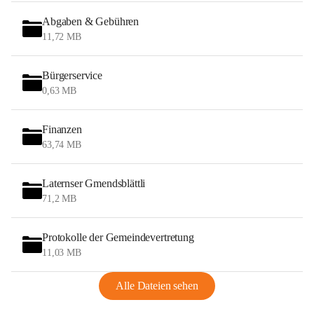
Abgaben & Gebühren
11,72 MB
Bürgerservice
0,63 MB
Finanzen
63,74 MB
Laternser Gmendsblättli
71,2 MB
Protokolle der Gemeindevertretung
11,03 MB
Alle Dateien sehen