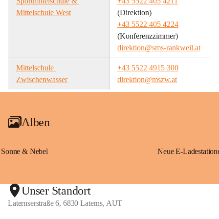
Sportmittelschule & 
+43 5522 405 4211
Mittelschule West
(Direktion)
+43 5522 405 4224
(Konferenzzimmer)
direktion@sms-rankweil.at
Mittelschule 
+43 5522 4915 300
Zwischenwasser
direktion@mszw.at
Alben
Sonne & Nebel
Unser Standort
Laternserstraße 6, 6830 Laterns, AUT