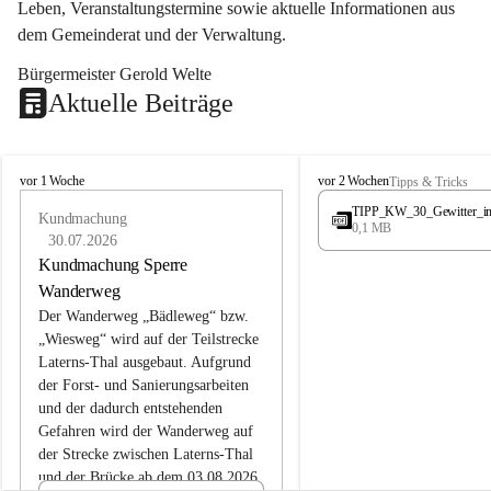
Leben, Veranstaltungstermine sowie aktuelle Informationen aus 
dem Gemeinderat und der Verwaltung. 
Bürgermeister Gerold Welte
Aktuelle Beiträge
L
L
vor 1 Woche
vor 2 Wochen
Tipps & Tricks
a
a
TIPP_KW_30_Gewitter_i
t
Kundmachung
t
0,1 MB
e
e
30.07.2026
r
r
Kundmachung Sperre
n
n
Wanderweg
s
s
Der Wanderweg „Bädleweg“ bzw. 
„Wiesweg“ wird auf der Teilstrecke 
Laterns-Thal ausgebaut. Aufgrund 
der Forst- und Sanierungsarbeiten 
und der dadurch entstehenden 
Gefahren wird der Wanderweg auf 
der 
Strecke zwischen Laterns-Thal 
und der Brücke ab dem 03.08.2026 