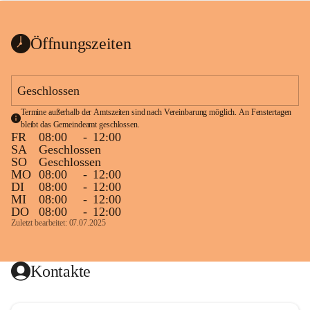
bis zum Ende der Bauarbeiten 
Kundmachung_Sperre-
gesperrt.
Wanderweg-veröffentlic
1 Seite
•
0 MB
ht
Öffnungszeiten
Schild_Sperre
1 Seite
•
0,1 MB
Geschlossen
Termine außerhalb der Amtszeiten sind nach Vereinbarung möglich. An Fenstertagen 
bleibt das Gemeindeamt geschlossen.
FR
08:00
-
12:00
SA
Geschlossen
SO
Geschlossen
MO
08:00
-
12:00
DI
08:00
-
12:00
MI
08:00
-
12:00
DO
08:00
-
12:00
Zuletzt bearbeitet: 07.07.2025
Kontakte