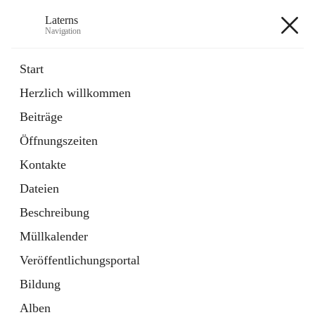
Laterns
Navigation
Laterns
Start
Herzlich willkommen
Bürgerservice
Beiträge
11 Schnellzugriffe
Öffnungszeiten
Soziales
1 Schnellzugriff
Kontakte
Dateien
+5
Beschreibung
Müllkalender
Veröffentlichungsportal
Bildung
Hauptadresse
Alben