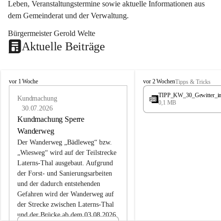
Leben, Veranstaltungstermine sowie aktuelle Informationen aus 
dem Gemeinderat und der Verwaltung. 
Bürgermeister Gerold Welte
Aktuelle Beiträge
L
L
vor 1 Woche
vor 2 Wochen
Tipps & Tricks
a
a
TIPP_KW_30_Gewitter_i
t
Kundmachung
t
0,1 MB
e
e
30.07.2026
r
r
Kundmachung Sperre
n
n
Wanderweg
s
s
Der Wanderweg „Bädleweg“ bzw. 
„Wiesweg“ wird auf der Teilstrecke 
Laterns-Thal ausgebaut. Aufgrund 
der Forst- und Sanierungsarbeiten 
und der dadurch entstehenden 
Gefahren wird der Wanderweg auf 
der 
Strecke zwischen Laterns-Thal 
und der Brücke ab dem 03.08.2026 