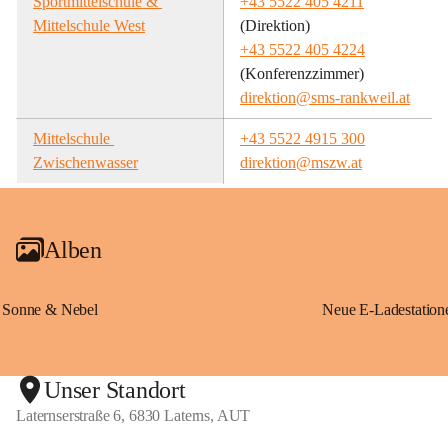
Sportmittelschule & 
+43 5522 405 4211
Mittelschule West
(Direktion)
+43 5522 405 4224
(Konferenzzimmer)
direktion@sms-rankweil.at
Mittelschule 
+43 5522 4915 300
Zwischenwasser
direktion@mszw.at
Alben
Sonne & Nebel
Unser Standort
Laternserstraße 6, 6830 Laterns, AUT