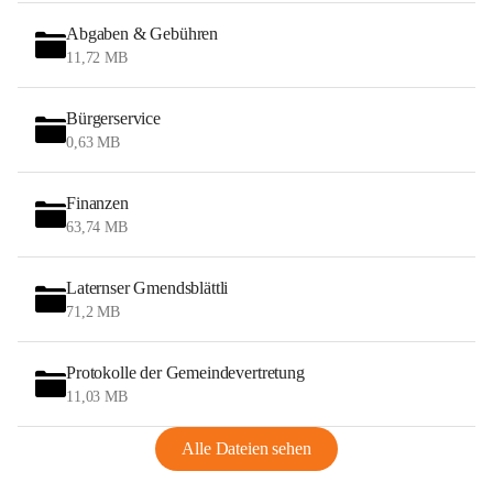
Abgaben & Gebühren
11,72 MB
Bürgerservice
0,63 MB
Finanzen
63,74 MB
Laternser Gmendsblättli
71,2 MB
Protokolle der Gemeindevertretung
11,03 MB
Alle Dateien sehen