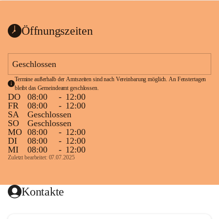
bis zum Ende der Bauarbeiten 
Kundmachung_Sperre-
gesperrt.
Wanderweg-veröffentlic
1 Seite
•
0 MB
ht
Öffnungszeiten
Schild_Sperre
1 Seite
•
0,1 MB
Geschlossen
Termine außerhalb der Amtszeiten sind nach Vereinbarung möglich. An Fenstertagen 
bleibt das Gemeindeamt geschlossen.
DO
08:00
-
12:00
FR
08:00
-
12:00
SA
Geschlossen
SO
Geschlossen
MO
08:00
-
12:00
DI
08:00
-
12:00
MI
08:00
-
12:00
Zuletzt bearbeitet: 07.07.2025
Kontakte