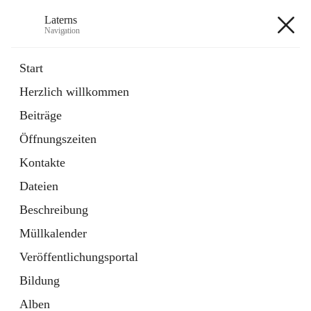
Laterns
Navigation
Laterns
Start
Herzlich willkommen
Bürgerservice
Beiträge
11 Schnellzugriffe
Öffnungszeiten
Soziales
1 Schnellzugriff
Kontakte
Dateien
+5
Beschreibung
Müllkalender
Veröffentlichungsportal
Bildung
Hauptadresse
Alben