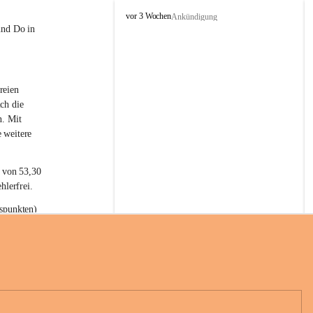
L
vor 3 Wochen
Ankündigung
a
und Do in 
t
e
r
n
reien 
s
ch die 
n. Mit 
 weitere 
t von 53,30 
hlerfrei.
spunkten) 
n 55,40 
se nach 