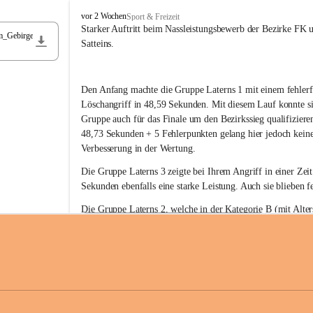
F
vor 2 Wochen
Sport & Freizeit
r
Starker Auftritt beim Nassleistungsbewerb der Bezirke FK 
m_Gebirge
e
Satteins.
i
w
i
Den Anfang machte die Gruppe Laterns 1 mit einem fehlerf
l
l
Löschangriff in 48,59 Sekunden. Mit diesem Lauf konnte si
i
Gruppe auch für das Finale um den Bezirkssieg qualifiziere
g
48,73 Sekunden + 5 Fehlerpunkten gelang hier jedoch keine
e
Verbesserung in der Wertung.
F
e
Die Gruppe Laterns 3 zeigte bei Ihrem Angriff in einer Zei
u
Sekunden ebenfalls eine starke Leistung. Auch sie blieben fe
e
r
Die Gruppe Laterns 2, welche in der Kategorie B (mit Alter
w
gestartet ist, überzeugte ebenfalls mit einem Löschangriff i
Rangliste_41_Nassleistungsbewerb_2026
e
0,2 MB
Sekunden und konnte damit den Sieg in dieser Wertungsklas
h
Laterns holen.
r
L
a
t
Somit ergab sich folgende hervorragende Ergebnisse:
e