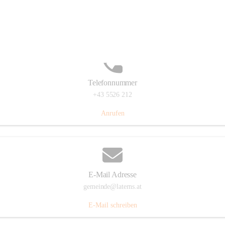
Laternserstraße 6, 6830 Laterns, AUT
Auf Karte ansehen
Telefonnummer
+43 5526 212
Anrufen
E-Mail Adresse
gemeinde@laterns.at
E-Mail schreiben