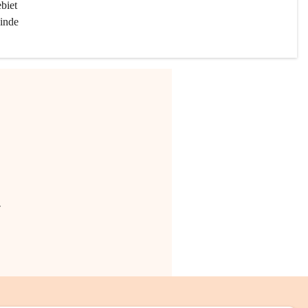
biet 
inde 
.