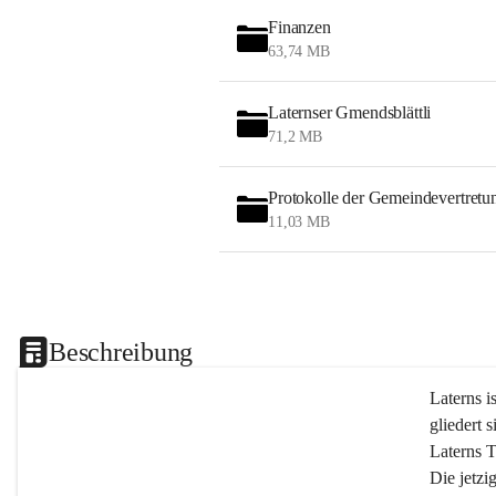
Finanzen
63,74 MB
Laternser Gmendsblättli
71,2 MB
Protokolle der Gemeindevertretu
11,03 MB
Beschreibung
Laterns i
gliedert s
Laterns 
Die jetzi