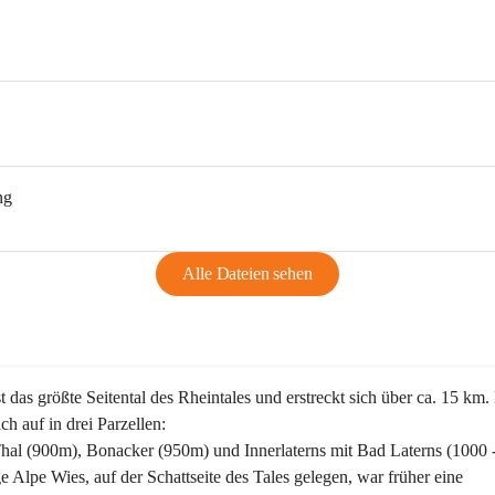
ng
Alle Dateien sehen
st das größte Seitental des Rheintales und erstreckt sich über ca. 15 km.
ich auf in drei Parzellen:
Thal (900m), Bonacker (950m) und Innerlaterns mit Bad Laterns (1000 
ge Alpe Wies, auf der Schattseite des Tales gelegen, war früher eine 