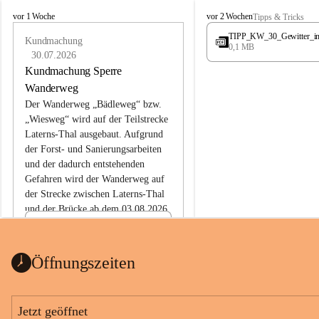
L
L
vor 1 Woche
vor 2 Wochen
Tipps & Tricks
a
a
TIPP_KW_30_Gewitter_i
t
Kundmachung
t
0,1 MB
e
e
30.07.2026
r
r
Kundmachung Sperre
n
n
Wanderweg
s
s
Der Wanderweg „Bädleweg“ bzw. 
„Wiesweg“ wird auf der Teilstrecke 
Laterns-Thal ausgebaut. Aufgrund 
der Forst- und Sanierungsarbeiten 
und der dadurch entstehenden 
Gefahren wird der Wanderweg auf 
der 
Strecke zwischen Laterns-Thal 
und der Brücke ab dem 03.08.2026 
bis zum Ende der Bauarbeiten 
Kundmachung_Sperre-
gesperrt.
Wanderweg-veröffentlic
1 Seite
•
0 MB
ht
Öffnungszeiten
Schild_Sperre
1 Seite
•
0,1 MB
Jetzt geöffnet