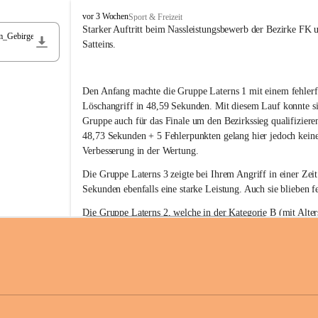
F
vor 3 Wochen
Sport & Freizeit
r
Starker Auftritt beim Nassleistungsbewerb der Bezirke FK 
m_Gebirge
e
Satteins.
i
w
i
Den Anfang machte die Gruppe Laterns 1 mit einem fehlerf
l
l
Löschangriff in 48,59 Sekunden. Mit diesem Lauf konnte si
i
Gruppe auch für das Finale um den Bezirkssieg qualifiziere
g
48,73 Sekunden + 5 Fehlerpunkten gelang hier jedoch keine
e
Verbesserung in der Wertung.
F
e
Die Gruppe Laterns 3 zeigte bei Ihrem Angriff in einer Zei
u
Sekunden ebenfalls eine starke Leistung. Auch sie blieben fe
e
r
Die Gruppe Laterns 2, welche in der Kategorie B (mit Alter
w
gestartet ist, überzeugte ebenfalls mit einem Löschangriff i
Rangliste_41_Nassleistungsbewerb_2026
e
0,2 MB
Sekunden und konnte damit den Sieg in dieser Wertungsklas
h
Laterns holen.
r
L
a
t
Somit ergab sich folgende hervorragende Ergebnisse:
e