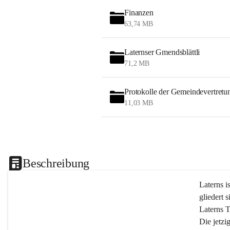
Finanzen
63,74 MB
Laternser Gmendsblättli
71,2 MB
Protokolle der Gemeindevertretu
11,03 MB
Beschreibung
Laterns i
gliedert s
Laterns 
Die jetzi