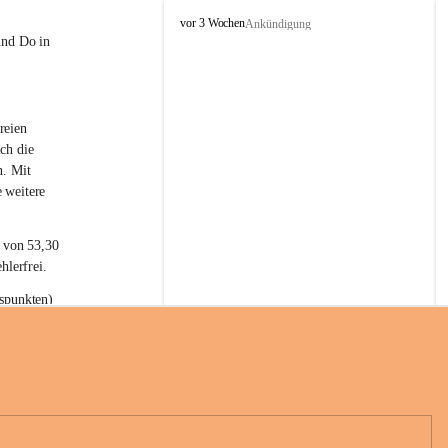
L
vor 3 Wochen
Ankündigung
a
und Do in 
t
e
r
n
reien 
s
ch die 
n. Mit 
 weitere 
t von 53,30 
hlerfrei.
spunkten) 
n 55,40 
se nach 