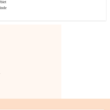
biet 
inde 
.