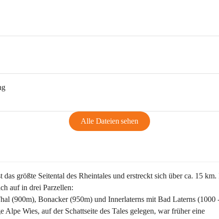
ng
Alle Dateien sehen
st das größte Seitental des Rheintales und erstreckt sich über ca. 15 km.
ich auf in drei Parzellen:
Thal (900m), Bonacker (950m) und Innerlaterns mit Bad Laterns (1000 
ge Alpe Wies, auf der Schattseite des Tales gelegen, war früher eine 