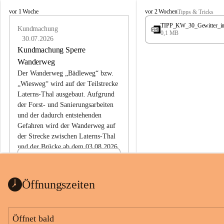
L
L
vor 1 Woche
vor 2 Wochen
Tipps & Tricks
a
a
TIPP_KW_30_Gewitter_i
t
Kundmachung
t
0,1 MB
e
e
30.07.2026
r
r
Kundmachung Sperre
n
n
Wanderweg
s
s
Der Wanderweg „Bädleweg“ bzw. 
„Wiesweg“ wird auf der Teilstrecke 
Laterns-Thal ausgebaut. Aufgrund 
der Forst- und Sanierungsarbeiten 
und der dadurch entstehenden 
Gefahren wird der Wanderweg auf 
der 
Strecke zwischen Laterns-Thal 
und der Brücke ab dem 03.08.2026 
bis zum Ende der Bauarbeiten 
Kundmachung_Sperre-
gesperrt.
Wanderweg-veröffentlic
1 Seite
•
0 MB
ht
Öffnungszeiten
Schild_Sperre
1 Seite
•
0,1 MB
Öffnet bald