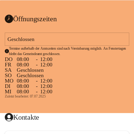
bis zum Ende der Bauarbeiten 
Kundmachung_Sperre-
gesperrt.
Wanderweg-veröffentlic
1 Seite
•
0 MB
ht
Öffnungszeiten
Schild_Sperre
1 Seite
•
0,1 MB
Geschlossen
Termine außerhalb der Amtszeiten sind nach Vereinbarung möglich. An Fenstertagen 
bleibt das Gemeindeamt geschlossen.
DO
08:00
-
12:00
FR
08:00
-
12:00
SA
Geschlossen
SO
Geschlossen
MO
08:00
-
12:00
DI
08:00
-
12:00
MI
08:00
-
12:00
Zuletzt bearbeitet: 07.07.2025
Kontakte