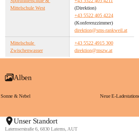
Sportmittelschule & 
+43 5522 405 4211
Mittelschule West
(Direktion)
+43 5522 405 4224
(Konferenzzimmer)
direktion@sms-rankweil.at
Mittelschule 
+43 5522 4915 300
Zwischenwasser
direktion@mszw.at
Alben
Sonne & Nebel
Unser Standort
Laternserstraße 6, 6830 Laterns, AUT