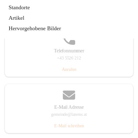
Laternserstraße 6, 6830 Laterns, AUT
Standorte
Auf Karte ansehen
Artikel
Hervorgehobene Bilder
Telefonnummer
+43 5526 212
Anrufen
E-Mail Adresse
gemeinde@laterns.at
E-Mail schreiben