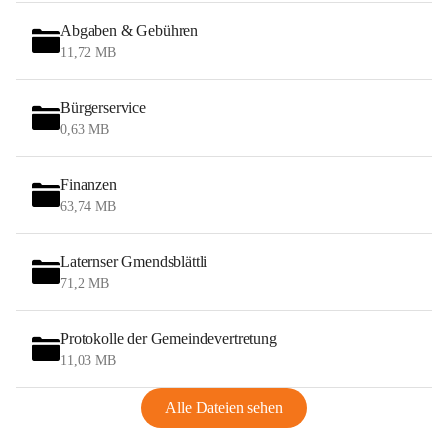
Abgaben & Gebühren
11,72 MB
Bürgerservice
0,63 MB
Finanzen
63,74 MB
Laternser Gmendsblättli
71,2 MB
Protokolle der Gemeindevertretung
11,03 MB
Alle Dateien sehen