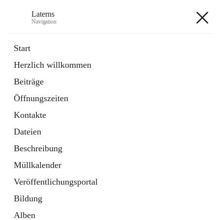
Laterns
Navigation
Laterns
Start
Herzlich willkommen
Bürgerservice
Beiträge
11 Schnellzugriffe
Öffnungszeiten
Soziales
1 Schnellzugriff
Kontakte
Dateien
+5
Beschreibung
Müllkalender
Veröffentlichungsportal
Bildung
Hauptadresse
Alben