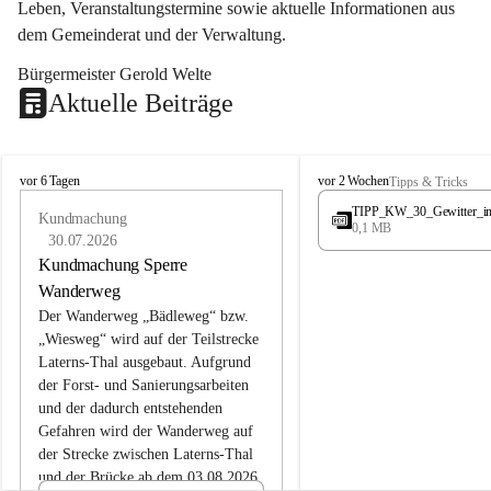
Leben, Veranstaltungstermine sowie aktuelle Informationen aus 
dem Gemeinderat und der Verwaltung. 
Bürgermeister Gerold Welte
Aktuelle Beiträge
L
L
vor 6 Tagen
vor 2 Wochen
Tipps & Tricks
a
a
TIPP_KW_30_Gewitter_i
t
Kundmachung
t
0,1 MB
e
e
30.07.2026
r
r
Kundmachung Sperre
n
n
Wanderweg
s
s
Der Wanderweg „Bädleweg“ bzw. 
„Wiesweg“ wird auf der Teilstrecke 
Laterns-Thal ausgebaut. Aufgrund 
der Forst- und Sanierungsarbeiten 
und der dadurch entstehenden 
Gefahren wird der Wanderweg auf 
der 
Strecke zwischen Laterns-Thal 
und der Brücke ab dem 03.08.2026 