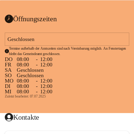
bis zum Ende der Bauarbeiten 
Kundmachung_Sperre-
gesperrt.
Wanderweg-veröffentlic
1 Seite
•
0 MB
ht
Öffnungszeiten
Schild_Sperre
1 Seite
•
0,1 MB
Geschlossen
Termine außerhalb der Amtszeiten sind nach Vereinbarung möglich. An Fenstertagen 
bleibt das Gemeindeamt geschlossen.
DO
08:00
-
12:00
FR
08:00
-
12:00
SA
Geschlossen
SO
Geschlossen
MO
08:00
-
12:00
DI
08:00
-
12:00
MI
08:00
-
12:00
Zuletzt bearbeitet: 07.07.2025
Kontakte