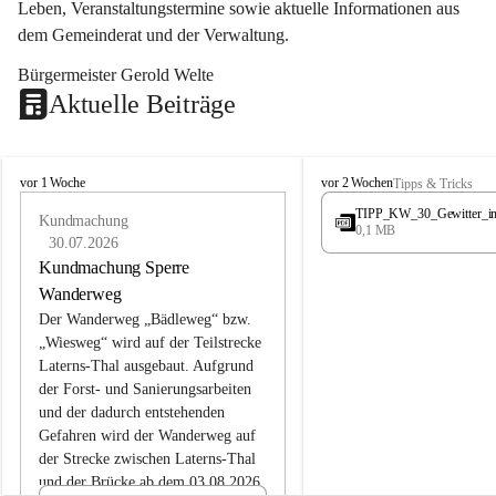
Leben, Veranstaltungstermine sowie aktuelle Informationen aus 
dem Gemeinderat und der Verwaltung. 
Bürgermeister Gerold Welte
Aktuelle Beiträge
L
L
vor 1 Woche
vor 2 Wochen
Tipps & Tricks
a
a
TIPP_KW_30_Gewitter_i
t
Kundmachung
t
0,1 MB
e
e
30.07.2026
r
r
Kundmachung Sperre
n
n
Wanderweg
s
s
Der Wanderweg „Bädleweg“ bzw. 
„Wiesweg“ wird auf der Teilstrecke 
Laterns-Thal ausgebaut. Aufgrund 
der Forst- und Sanierungsarbeiten 
und der dadurch entstehenden 
Gefahren wird der Wanderweg auf 
der 
Strecke zwischen Laterns-Thal 
und der Brücke ab dem 03.08.2026 