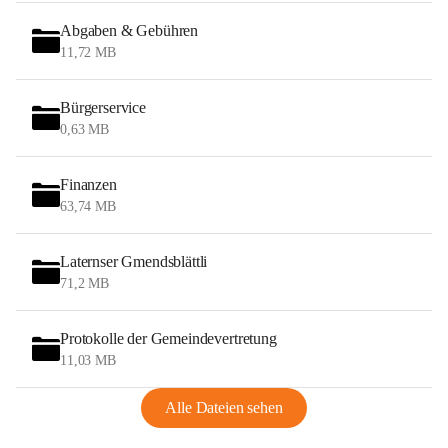
Abgaben & Gebühren
11,72 MB
Bürgerservice
0,63 MB
Finanzen
63,74 MB
Laternser Gmendsblättli
71,2 MB
Protokolle der Gemeindevertretung
11,03 MB
Alle Dateien sehen