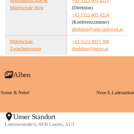
Sportmittelschule & 
+43 5522 405 4211
Mittelschule West
(Direktion)
+43 5522 405 4224
(Konferenzzimmer)
direktion@sms-rankweil.at
Mittelschule 
+43 5522 4915 300
Zwischenwasser
direktion@mszw.at
Alben
Sonne & Nebel
Unser Standort
Laternserstraße 6, 6830 Laterns, AUT