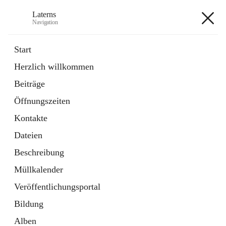
Laterns
Navigation
Laterns
Start
Herzlich willkommen
Bürgerservice
Beiträge
11 Schnellzugriffe
Öffnungszeiten
Soziales
1 Schnellzugriff
Kontakte
Dateien
+5
Beschreibung
Müllkalender
Veröffentlichungsportal
Bildung
Hauptadresse
Alben