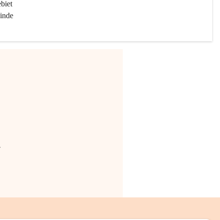
biet 
inde 
.