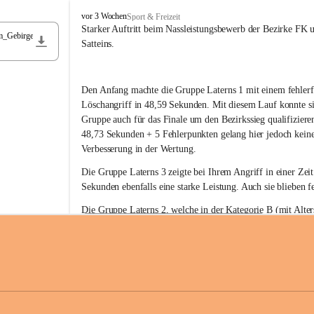
F
vor 3 Wochen
Sport & Freizeit
r
Starker Auftritt beim Nassleistungsbewerb der Bezirke FK 
m_Gebirge
e
Satteins.
i
w
i
Den Anfang machte die Gruppe Laterns 1 mit einem fehlerf
l
l
Löschangriff in 48,59 Sekunden. Mit diesem Lauf konnte si
i
Gruppe auch für das Finale um den Bezirkssieg qualifiziere
g
48,73 Sekunden + 5 Fehlerpunkten gelang hier jedoch keine
e
Verbesserung in der Wertung.
F
e
Die Gruppe Laterns 3 zeigte bei Ihrem Angriff in einer Zei
u
Sekunden ebenfalls eine starke Leistung. Auch sie blieben fe
e
r
Die Gruppe Laterns 2, welche in der Kategorie B (mit Alter
w
gestartet ist, überzeugte ebenfalls mit einem Löschangriff i
Rangliste_41_Nassleistungsbewerb_2026
e
0,2 MB
Sekunden und konnte damit den Sieg in dieser Wertungsklas
h
Laterns holen.
r
L
a
t
Somit ergab sich folgende hervorragende Ergebnisse:
e