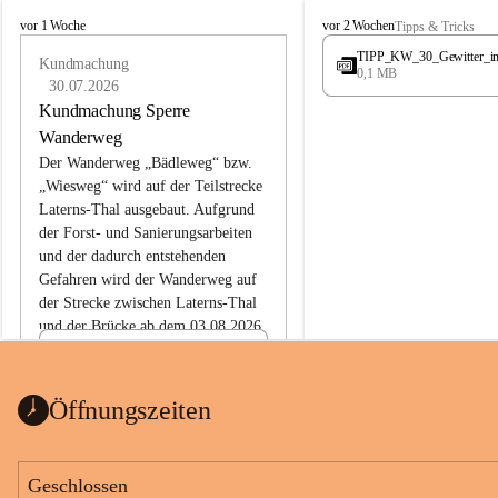
L
L
vor 1 Woche
vor 2 Wochen
Tipps & Tricks
a
a
TIPP_KW_30_Gewitter_i
t
Kundmachung
t
0,1 MB
e
e
30.07.2026
r
r
Kundmachung Sperre
n
n
Wanderweg
s
s
Der Wanderweg „Bädleweg“ bzw. 
„Wiesweg“ wird auf der Teilstrecke 
Laterns-Thal ausgebaut. Aufgrund 
der Forst- und Sanierungsarbeiten 
und der dadurch entstehenden 
Gefahren wird der Wanderweg auf 
der 
Strecke zwischen Laterns-Thal 
und der Brücke ab dem 03.08.2026 
bis zum Ende der Bauarbeiten 
Kundmachung_Sperre-
gesperrt.
Wanderweg-veröffentlic
1 Seite
•
0 MB
ht
Öffnungszeiten
Schild_Sperre
1 Seite
•
0,1 MB
Geschlossen