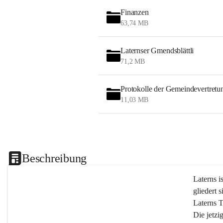
Finanzen
63,74 MB
Laternser Gmendsblättli
71,2 MB
Protokolle der Gemeindevertretu
11,03 MB
Beschreibung
Laterns i
gliedert s
Laterns 
Die jetzi