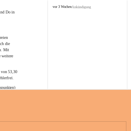
L
vor 3 Wochen
Ankündigung
a
und Do in 
t
e
r
n
reien 
s
ch die 
n. Mit 
 weitere 
t von 53,30 
hlerfrei.
spunkten) 
n 55,40 
se nach 