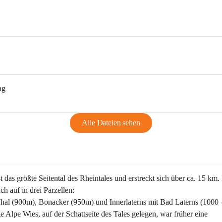
ng
Alle Dateien sehen
st das größte Seitental des Rheintales und erstreckt sich über ca. 15 km.
ich auf in drei Parzellen:
Thal (900m), Bonacker (950m) und Innerlaterns mit Bad Laterns (1000 
ge Alpe Wies, auf der Schattseite des Tales gelegen, war früher eine 