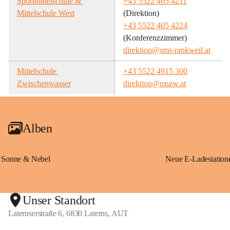
Sportmittelschule & 
+43 5522 405 4211
Mittelschule West
(Direktion)
+43 5522 405 4224
(Konferenzzimmer)
direktion@sms-rankweil.at
Mittelschule 
+43 5522 4915 300
Zwischenwasser
direktion@mszw.at
Alben
Sonne & Nebel
Unser Standort
Laternserstraße 6, 6830 Laterns, AUT