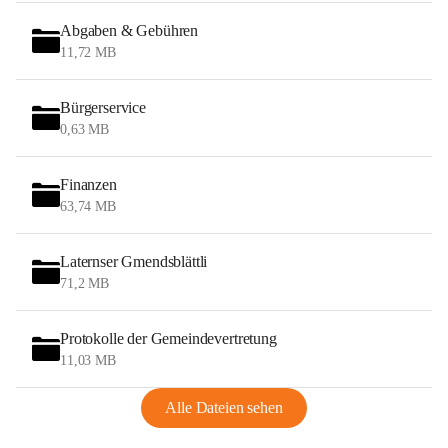
Abgaben & Gebühren
11,72 MB
Bürgerservice
0,63 MB
Finanzen
63,74 MB
Laternser Gmendsblättli
71,2 MB
Protokolle der Gemeindevertretung
11,03 MB
Alle Dateien sehen