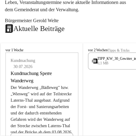
Leben, Veranstaltungstermine sowie aktuelle Informationen aus 
dem Gemeinderat und der Verwaltung. 
Bürgermeister Gerold Welte
Aktuelle Beiträge
L
L
vor 1 Woche
vor 2 Wochen
Tipps & Tricks
a
a
TIPP_KW_30_Gewitter_i
t
Kundmachung
t
0,1 MB
e
e
30.07.2026
r
r
Kundmachung Sperre
n
n
Wanderweg
s
s
Der Wanderweg „Bädleweg“ bzw. 
„Wiesweg“ wird auf der Teilstrecke 
Laterns-Thal ausgebaut. Aufgrund 
der Forst- und Sanierungsarbeiten 
und der dadurch entstehenden 
Gefahren wird der Wanderweg auf 
der 
Strecke zwischen Laterns-Thal 
und der Brücke ab dem 03.08.2026 