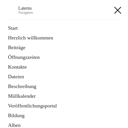
Laterns
Navigation
Laterns
Start
Herzlich willkommen
Bürgerservice
Beiträge
11 Schnellzugriffe
Öffnungszeiten
Soziales
1 Schnellzugriff
Kontakte
Dateien
+5
Beschreibung
Müllkalender
Veröffentlichungsportal
Bildung
Hauptadresse
Alben