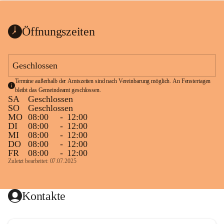
bis zum Ende der Bauarbeiten 
Kundmachung_Sperre-
gesperrt.
Wanderweg-veröffentlic
1 Seite
•
0 MB
ht
Öffnungszeiten
Schild_Sperre
1 Seite
•
0,1 MB
Geschlossen
Termine außerhalb der Amtszeiten sind nach Vereinbarung möglich. An Fenstertagen 
bleibt das Gemeindeamt geschlossen.
SA
Geschlossen
SO
Geschlossen
MO
08:00
-
12:00
DI
08:00
-
12:00
MI
08:00
-
12:00
DO
08:00
-
12:00
FR
08:00
-
12:00
Zuletzt bearbeitet: 07.07.2025
Kontakte