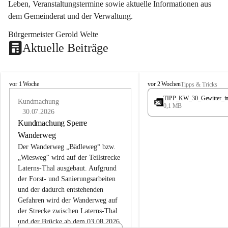
Leben, Veranstaltungstermine sowie aktuelle Informationen aus 
dem Gemeinderat und der Verwaltung. 
Bürgermeister Gerold Welte
Aktuelle Beiträge
L
L
vor 1 Woche
vor 2 Wochen
Tipps & Tricks
a
a
TIPP_KW_30_Gewitter_i
t
Kundmachung
t
0,1 MB
e
e
30.07.2026
r
r
Kundmachung Sperre
n
n
Wanderweg
s
s
Der Wanderweg „Bädleweg“ bzw. 
„Wiesweg“ wird auf der Teilstrecke 
Laterns-Thal ausgebaut. Aufgrund 
der Forst- und Sanierungsarbeiten 
und der dadurch entstehenden 
Gefahren wird der Wanderweg auf 
der 
Strecke zwischen Laterns-Thal 
und der Brücke ab dem 03.08.2026 