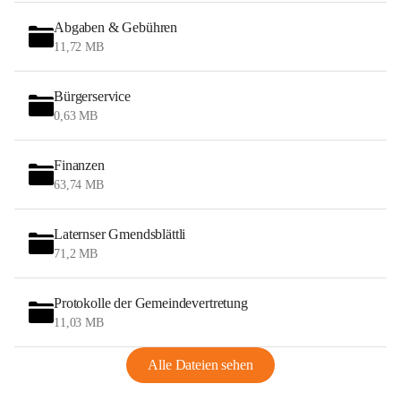
Abgaben & Gebühren
11,72 MB
Bürgerservice
0,63 MB
Finanzen
63,74 MB
Laternser Gmendsblättli
71,2 MB
Protokolle der Gemeindevertretung
11,03 MB
Alle Dateien sehen