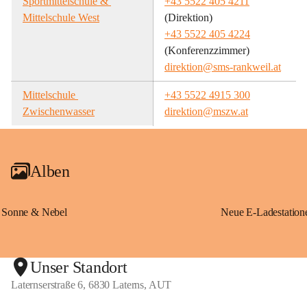
Sportmittelschule & 
+43 5522 405 4211
Mittelschule West
(Direktion)
+43 5522 405 4224
(Konferenzzimmer)
direktion@sms-rankweil.at
Mittelschule 
+43 5522 4915 300
Zwischenwasser
direktion@mszw.at
Alben
Sonne & Nebel
Unser Standort
Laternserstraße 6, 6830 Laterns, AUT