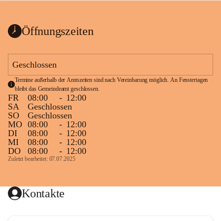
bis zum Ende der Bauarbeiten 
Kundmachung_Sperre-
gesperrt.
Wanderweg-veröffentlic
1 Seite
•
0 MB
ht
Öffnungszeiten
Schild_Sperre
1 Seite
•
0,1 MB
Geschlossen
Termine außerhalb der Amtszeiten sind nach Vereinbarung möglich. An Fenstertagen 
bleibt das Gemeindeamt geschlossen.
FR
08:00
-
12:00
SA
Geschlossen
SO
Geschlossen
MO
08:00
-
12:00
DI
08:00
-
12:00
MI
08:00
-
12:00
DO
08:00
-
12:00
Zuletzt bearbeitet: 07.07.2025
Kontakte