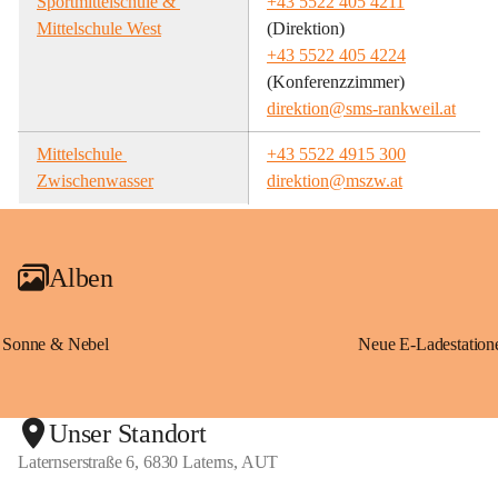
Sportmittelschule & 
+43 5522 405 4211
Mittelschule West
(Direktion)
+43 5522 405 4224
(Konferenzzimmer)
direktion@sms-rankweil.at
Mittelschule 
+43 5522 4915 300
Zwischenwasser
direktion@mszw.at
Alben
Sonne & Nebel
Unser Standort
Laternserstraße 6, 6830 Laterns, AUT