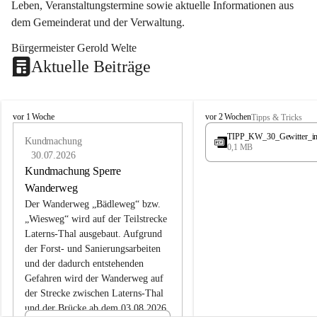
Leben, Veranstaltungstermine sowie aktuelle Informationen aus 
dem Gemeinderat und der Verwaltung. 
Bürgermeister Gerold Welte
Aktuelle Beiträge
L
L
vor 1 Woche
vor 2 Wochen
Tipps & Tricks
a
a
TIPP_KW_30_Gewitter_i
t
Kundmachung
t
0,1 MB
e
e
30.07.2026
r
r
Kundmachung Sperre
n
n
Wanderweg
s
s
Der Wanderweg „Bädleweg“ bzw. 
„Wiesweg“ wird auf der Teilstrecke 
Laterns-Thal ausgebaut. Aufgrund 
der Forst- und Sanierungsarbeiten 
und der dadurch entstehenden 
Gefahren wird der Wanderweg auf 
der 
Strecke zwischen Laterns-Thal 
und der Brücke ab dem 03.08.2026 