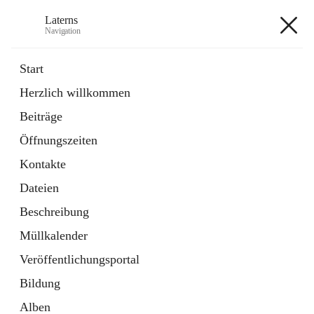
Laterns
Navigation
Laterns
Start
Herzlich willkommen
Bürgerservice
Beiträge
11 Schnellzugriffe
Öffnungszeiten
Soziales
1 Schnellzugriff
Kontakte
Dateien
+5
Beschreibung
Müllkalender
Veröffentlichungsportal
Bildung
Hauptadresse
Alben