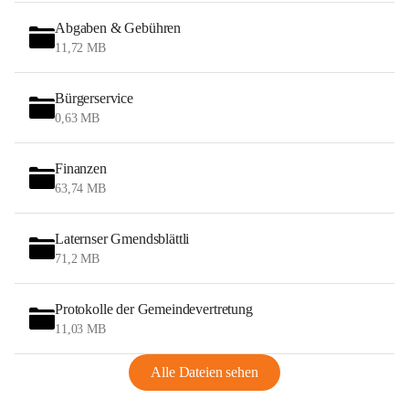
Abgaben & Gebühren
11,72 MB
Bürgerservice
0,63 MB
Finanzen
63,74 MB
Laternser Gmendsblättli
71,2 MB
Protokolle der Gemeindevertretung
11,03 MB
Alle Dateien sehen