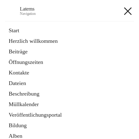
Laterns
Navigation
Laterns
Start
Herzlich willkommen
Bürgerservice
Beiträge
11 Schnellzugriffe
Öffnungszeiten
Soziales
1 Schnellzugriff
Kontakte
Dateien
+5
Beschreibung
Müllkalender
Veröffentlichungsportal
Bildung
Hauptadresse
Alben