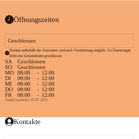
bis zum Ende der Bauarbeiten 
Kundmachung_Sperre-
gesperrt.
Wanderweg-veröffentlic
1 Seite
•
0 MB
ht
Öffnungszeiten
Schild_Sperre
1 Seite
•
0,1 MB
Geschlossen
Termine außerhalb der Amtszeiten sind nach Vereinbarung möglich. An Fenstertagen 
bleibt das Gemeindeamt geschlossen.
SA
Geschlossen
SO
Geschlossen
MO
08:00
-
12:00
DI
08:00
-
12:00
MI
08:00
-
12:00
DO
08:00
-
12:00
FR
08:00
-
12:00
Zuletzt bearbeitet: 07.07.2025
Kontakte