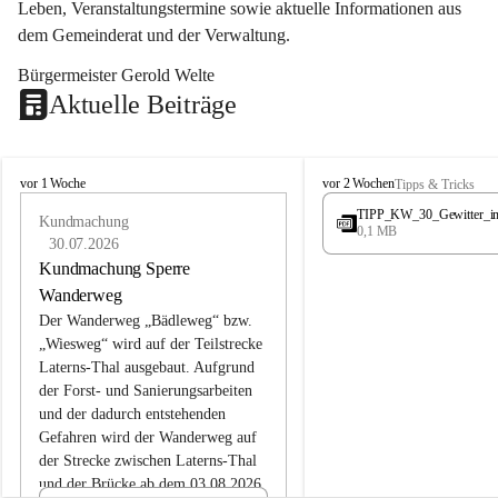
Leben, Veranstaltungstermine sowie aktuelle Informationen aus 
dem Gemeinderat und der Verwaltung. 
Bürgermeister Gerold Welte
Aktuelle Beiträge
L
L
vor 1 Woche
vor 2 Wochen
Tipps & Tricks
a
a
TIPP_KW_30_Gewitter_i
t
Kundmachung
t
0,1 MB
e
e
30.07.2026
r
r
Kundmachung Sperre
n
n
Wanderweg
s
s
Der Wanderweg „Bädleweg“ bzw. 
„Wiesweg“ wird auf der Teilstrecke 
Laterns-Thal ausgebaut. Aufgrund 
der Forst- und Sanierungsarbeiten 
und der dadurch entstehenden 
Gefahren wird der Wanderweg auf 
der 
Strecke zwischen Laterns-Thal 
und der Brücke ab dem 03.08.2026 