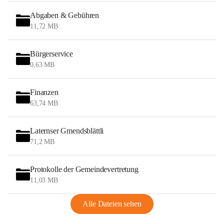
Abgaben & Gebühren
11,72 MB
Bürgerservice
0,63 MB
Finanzen
63,74 MB
Laternser Gmendsblättli
71,2 MB
Protokolle der Gemeindevertretung
11,03 MB
Alle Dateien sehen