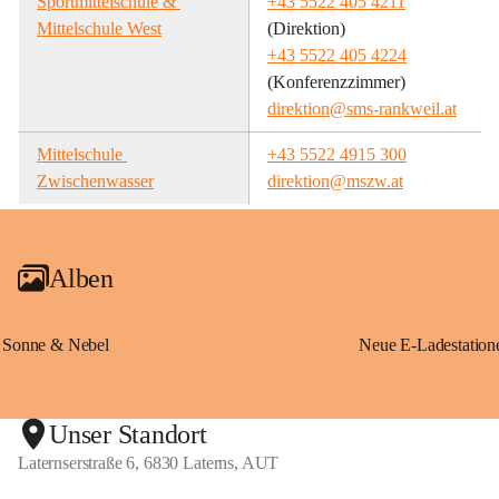
Sportmittelschule & 
+43 5522 405 4211
Mittelschule West
(Direktion)
+43 5522 405 4224
(Konferenzzimmer)
direktion@sms-rankweil.at
Mittelschule 
+43 5522 4915 300
Zwischenwasser
direktion@mszw.at
Alben
Sonne & Nebel
Unser Standort
Laternserstraße 6, 6830 Laterns, AUT