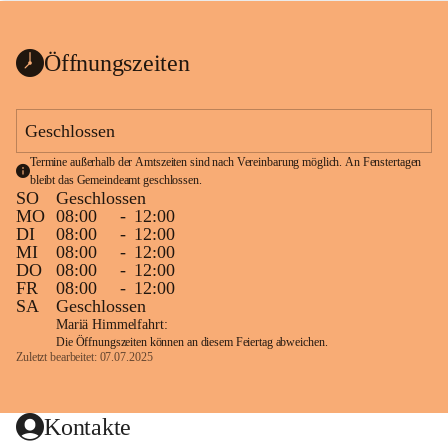
bis zum Ende der Bauarbeiten 
Kundmachung_Sperre-
gesperrt.
Wanderweg-veröffentlic
1 Seite
•
0 MB
ht
Öffnungszeiten
Schild_Sperre
1 Seite
•
0,1 MB
Geschlossen
Termine außerhalb der Amtszeiten sind nach Vereinbarung möglich. An Fenstertagen 
bleibt das Gemeindeamt geschlossen.
SO
Geschlossen
MO
08:00
-
12:00
DI
08:00
-
12:00
MI
08:00
-
12:00
DO
08:00
-
12:00
FR
08:00
-
12:00
SA
Geschlossen
Mariä Himmelfahrt:
Die Öffnungszeiten können an diesem Feiertag abweichen.
Zuletzt bearbeitet: 07.07.2025
Kontakte