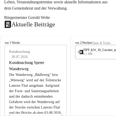
Leben, Veranstaltungstermine sowie aktuelle Informationen aus 
dem Gemeinderat und der Verwaltung. 
Bürgermeister Gerold Welte
Aktuelle Beiträge
L
L
vor 1 Woche
vor 2 Wochen
Tipps & Tricks
a
a
TIPP_KW_30_Gewitter_i
t
Kundmachung
t
0,1 MB
e
e
30.07.2026
r
r
Kundmachung Sperre
n
n
Wanderweg
s
s
Der Wanderweg „Bädleweg“ bzw. 
„Wiesweg“ wird auf der Teilstrecke 
Laterns-Thal ausgebaut. Aufgrund 
der Forst- und Sanierungsarbeiten 
und der dadurch entstehenden 
Gefahren wird der Wanderweg auf 
der 
Strecke zwischen Laterns-Thal 
und der Brücke ab dem 03.08.2026 