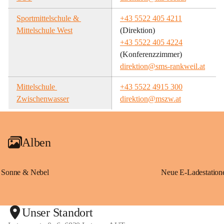
Sportmittelschule & 
+43 5522 405 4211
Mittelschule West
(Direktion)
+43 5522 405 4224
(Konferenzzimmer)
direktion@sms-rankweil.at
Mittelschule 
+43 5522 4915 300
Zwischenwasser
direktion@mszw.at
Alben
Sonne & Nebel
Unser Standort