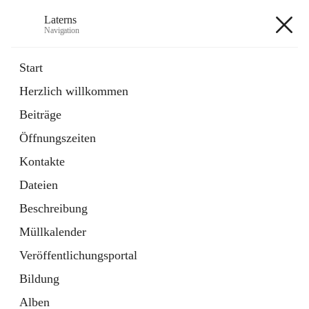
Laterns
Navigation
Laterns
Start
Herzlich willkommen
Bürgerservice
Beiträge
11 Schnellzugriffe
Öffnungszeiten
Soziales
1 Schnellzugriff
Kontakte
Dateien
+5
Beschreibung
Müllkalender
Veröffentlichungsportal
Bildung
Hauptadresse
Alben