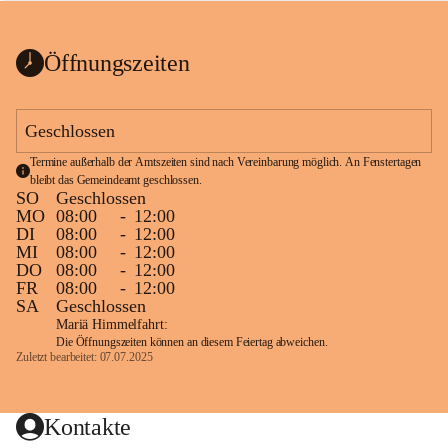
bis zum Ende der Bauarbeiten 
Kundmachung_Sperre-
gesperrt.
Wanderweg-veröffentlic
1 Seite
•
0 MB
ht
Öffnungszeiten
Schild_Sperre
1 Seite
•
0,1 MB
Geschlossen
Termine außerhalb der Amtszeiten sind nach Vereinbarung möglich. An Fenstertagen 
bleibt das Gemeindeamt geschlossen.
SO
Geschlossen
MO
08:00
-
12:00
DI
08:00
-
12:00
MI
08:00
-
12:00
DO
08:00
-
12:00
FR
08:00
-
12:00
SA
Geschlossen
Mariä Himmelfahrt:
Die Öffnungszeiten können an diesem Feiertag abweichen.
Zuletzt bearbeitet: 07.07.2025
Kontakte