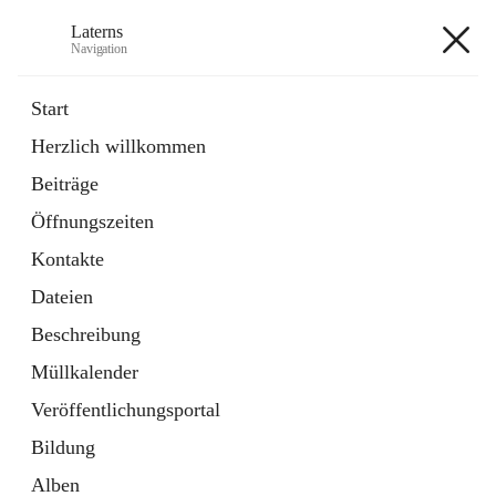
Laterns
Navigation
Laterns
Start
Herzlich willkommen
Bürgerservice
Beiträge
11 Schnellzugriffe
Öffnungszeiten
Soziales
1 Schnellzugriff
Kontakte
Dateien
+5
Beschreibung
Müllkalender
Veröffentlichungsportal
Bildung
Hauptadresse
Alben