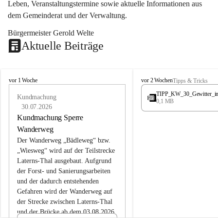
Leben, Veranstaltungstermine sowie aktuelle Informationen aus 
dem Gemeinderat und der Verwaltung. 
Bürgermeister Gerold Welte
Aktuelle Beiträge
L
L
vor 1 Woche
vor 2 Wochen
Tipps & Tricks
a
a
TIPP_KW_30_Gewitter_i
t
Kundmachung
t
0,1 MB
e
e
30.07.2026
r
r
Kundmachung Sperre
n
n
Wanderweg
s
s
Der Wanderweg „Bädleweg“ bzw. 
„Wiesweg“ wird auf der Teilstrecke 
Laterns-Thal ausgebaut. Aufgrund 
der Forst- und Sanierungsarbeiten 
und der dadurch entstehenden 
Gefahren wird der Wanderweg auf 
der 
Strecke zwischen Laterns-Thal 
und der Brücke ab dem 03.08.2026 