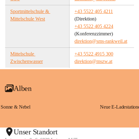
Sportmittelschule & 
+43 5522 405 4211
Mittelschule West
(Direktion)
+43 5522 405 4224
(Konferenzzimmer)
direktion@sms-rankweil.at
Mittelschule 
+43 5522 4915 300
Zwischenwasser
direktion@mszw.at
Alben
Sonne & Nebel
Unser Standort