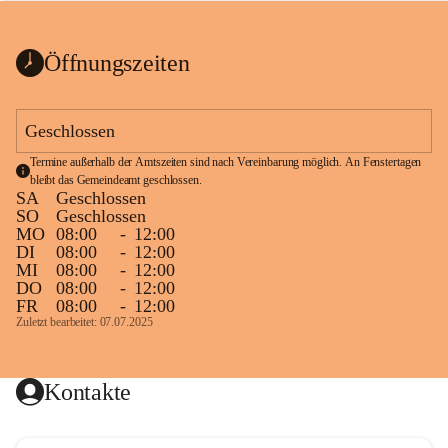
bis zum Ende der Bauarbeiten 
Kundmachung_Sperre-
gesperrt.
Wanderweg-veröffentlic
1 Seite
•
0 MB
ht
Öffnungszeiten
Schild_Sperre
1 Seite
•
0,1 MB
Geschlossen
Termine außerhalb der Amtszeiten sind nach Vereinbarung möglich. An Fenstertagen 
bleibt das Gemeindeamt geschlossen.
SA
Geschlossen
SO
Geschlossen
MO
08:00
-
12:00
DI
08:00
-
12:00
MI
08:00
-
12:00
DO
08:00
-
12:00
FR
08:00
-
12:00
Zuletzt bearbeitet: 07.07.2025
Kontakte