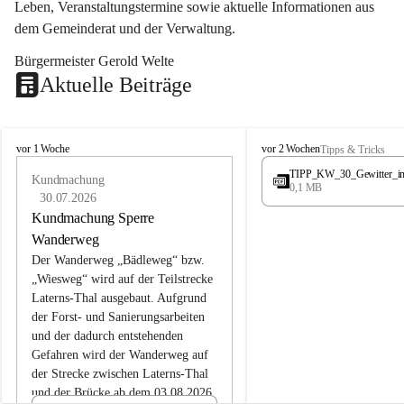
Leben, Veranstaltungstermine sowie aktuelle Informationen aus 
dem Gemeinderat und der Verwaltung. 
Bürgermeister Gerold Welte
Aktuelle Beiträge
L
L
vor 1 Woche
vor 2 Wochen
Tipps & Tricks
a
a
TIPP_KW_30_Gewitter_i
t
Kundmachung
t
0,1 MB
e
e
30.07.2026
r
r
Kundmachung Sperre
n
n
Wanderweg
s
s
Der Wanderweg „Bädleweg“ bzw. 
„Wiesweg“ wird auf der Teilstrecke 
Laterns-Thal ausgebaut. Aufgrund 
der Forst- und Sanierungsarbeiten 
und der dadurch entstehenden 
Gefahren wird der Wanderweg auf 
der 
Strecke zwischen Laterns-Thal 
und der Brücke ab dem 03.08.2026 