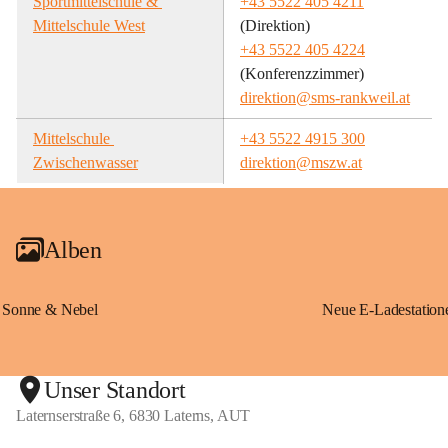
Sportmittelschule & 
+43 5522 405 4211
Mittelschule West
(Direktion)
+43 5522 405 4224
(Konferenzzimmer)
direktion@sms-rankweil.at
Mittelschule 
+43 5522 4915 300
Zwischenwasser
direktion@mszw.at
Alben
Sonne & Nebel
Unser Standort
Laternserstraße 6, 6830 Laterns, AUT