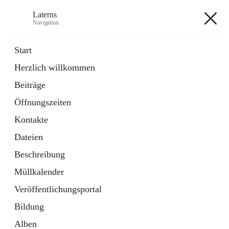
Laterns
Navigation
Laterns
Start
Herzlich willkommen
Bürgerservice
Beiträge
11 Schnellzugriffe
Öffnungszeiten
Soziales
1 Schnellzugriff
Kontakte
Dateien
+5
Beschreibung
Müllkalender
Veröffentlichungsportal
Bildung
Hauptadresse
Alben