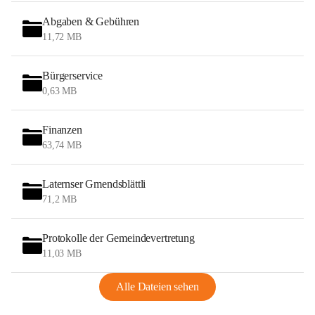
Abgaben & Gebühren
11,72 MB
Bürgerservice
0,63 MB
Finanzen
63,74 MB
Laternser Gmendsblättli
71,2 MB
Protokolle der Gemeindevertretung
11,03 MB
Alle Dateien sehen