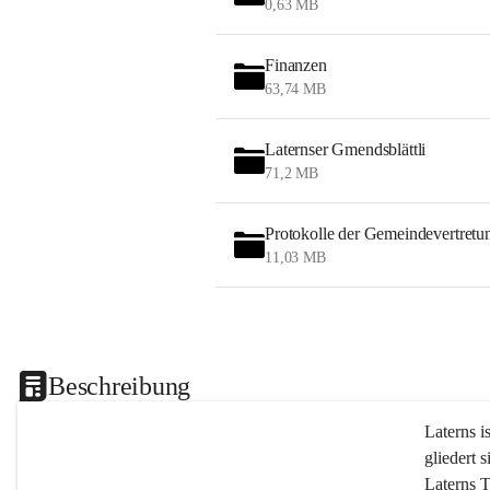
0,63 MB
Finanzen
63,74 MB
Laternser Gmendsblättli
71,2 MB
Protokolle der Gemeindevertretu
11,03 MB
Beschreibung
Laterns i
gliedert s
Laterns 