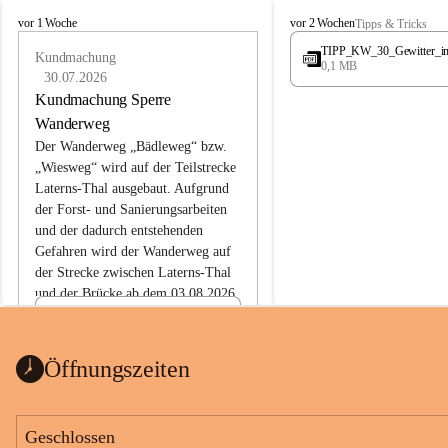
L
L
vor 1 Woche
vor 2 Wochen
Tipps & Tricks
a
a
TIPP_KW_30_Gewitter_i
t
Kundmachung
t
0,1 MB
e
e
30.07.2026
r
r
Kundmachung Sperre
n
n
Wanderweg
s
s
Der Wanderweg „Bädleweg“ bzw. 
„Wiesweg“ wird auf der Teilstrecke 
Laterns-Thal ausgebaut. Aufgrund 
der Forst- und Sanierungsarbeiten 
und der dadurch entstehenden 
Gefahren wird der Wanderweg auf 
der 
Strecke zwischen Laterns-Thal 
und der Brücke ab dem 03.08.2026 
bis zum Ende der Bauarbeiten 
Kundmachung_Sperre-
gesperrt.
Wanderweg-veröffentlic
1 Seite
•
0 MB
ht
Öffnungszeiten
Schild_Sperre
1 Seite
•
0,1 MB
Geschlossen