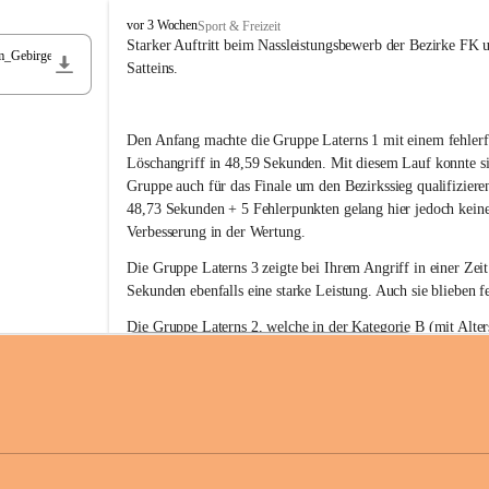
F
vor 3 Wochen
Sport & Freizeit
r
Starker Auftritt beim Nassleistungsbewerb der Bezirke FK 
m_Gebirge
e
Satteins.
i
w
i
Den Anfang machte die Gruppe Laterns 1 mit einem fehlerf
l
l
Löschangriff in 48,59 Sekunden. Mit diesem Lauf konnte si
i
Gruppe auch für das Finale um den Bezirkssieg qualifiziere
g
48,73 Sekunden + 5 Fehlerpunkten gelang hier jedoch keine
e
Verbesserung in der Wertung.
F
e
Die Gruppe Laterns 3 zeigte bei Ihrem Angriff in einer Zei
u
Sekunden ebenfalls eine starke Leistung. Auch sie blieben fe
e
r
Die Gruppe Laterns 2, welche in der Kategorie B (mit Alter
w
gestartet ist, überzeugte ebenfalls mit einem Löschangriff i
Rangliste_41_Nassleistungsbewerb_2026
e
0,2 MB
Sekunden und konnte damit den Sieg in dieser Wertungsklas
h
Laterns holen.
r
L
a
t
Somit ergab sich folgende hervorragende Ergebnisse:
e