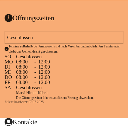
bis zum Ende der Bauarbeiten 
Kundmachung_Sperre-
gesperrt.
Wanderweg-veröffentlic
1 Seite
•
0 MB
ht
Öffnungszeiten
Schild_Sperre
1 Seite
•
0,1 MB
Geschlossen
Termine außerhalb der Amtszeiten sind nach Vereinbarung möglich. An Fenstertagen 
bleibt das Gemeindeamt geschlossen.
SO
Geschlossen
MO
08:00
-
12:00
DI
08:00
-
12:00
MI
08:00
-
12:00
DO
08:00
-
12:00
FR
08:00
-
12:00
SA
Geschlossen
Mariä Himmelfahrt:
Die Öffnungszeiten können an diesem Feiertag abweichen.
Zuletzt bearbeitet: 07.07.2025
Kontakte