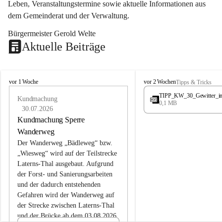
Leben, Veranstaltungstermine sowie aktuelle Informationen aus 
dem Gemeinderat und der Verwaltung. 
Bürgermeister Gerold Welte
Aktuelle Beiträge
L
L
vor 1 Woche
vor 2 Wochen
Tipps & Tricks
a
a
TIPP_KW_30_Gewitter_i
t
Kundmachung
t
0,1 MB
e
e
30.07.2026
r
r
Kundmachung Sperre
n
n
Wanderweg
s
s
Der Wanderweg „Bädleweg“ bzw. 
„Wiesweg“ wird auf der Teilstrecke 
Laterns-Thal ausgebaut. Aufgrund 
der Forst- und Sanierungsarbeiten 
und der dadurch entstehenden 
Gefahren wird der Wanderweg auf 
der 
Strecke zwischen Laterns-Thal 
und der Brücke ab dem 03.08.2026 