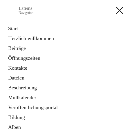
Laterns
Navigation
Laterns
Start
Herzlich willkommen
Bürgerservice
Beiträge
11 Schnellzugriffe
Öffnungszeiten
Soziales
1 Schnellzugriff
Kontakte
Dateien
+5
Beschreibung
Müllkalender
Veröffentlichungsportal
Bildung
Hauptadresse
Alben