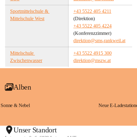
Sportmittelschule & 
+43 5522 405 4211
Mittelschule West
(Direktion)
+43 5522 405 4224
(Konferenzzimmer)
direktion@sms-rankweil.at
Mittelschule 
+43 5522 4915 300
Zwischenwasser
direktion@mszw.at
Alben
Sonne & Nebel
Unser Standort