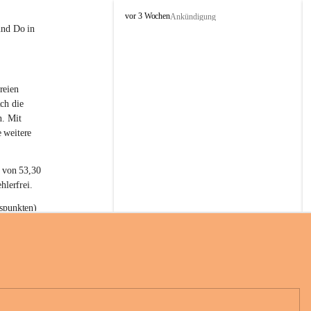
L
vor 3 Wochen
Ankündigung
a
und Do in 
t
e
r
n
reien 
s
ch die 
n. Mit 
 weitere 
t von 53,30 
hlerfrei.
spunkten) 
n 55,40 
se nach 