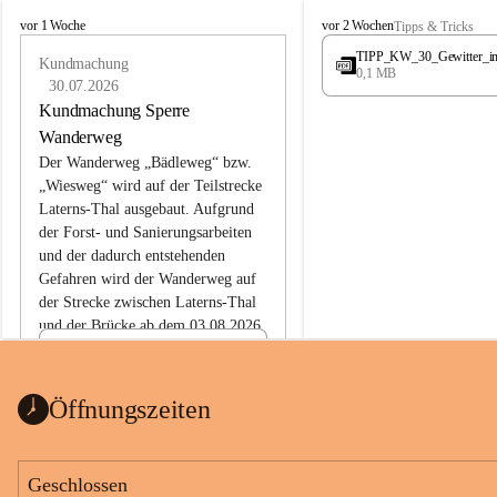
L
L
vor 1 Woche
vor 2 Wochen
Tipps & Tricks
a
a
TIPP_KW_30_Gewitter_i
t
Kundmachung
t
0,1 MB
e
e
30.07.2026
r
r
Kundmachung Sperre
n
n
Wanderweg
s
s
Der Wanderweg „Bädleweg“ bzw. 
„Wiesweg“ wird auf der Teilstrecke 
Laterns-Thal ausgebaut. Aufgrund 
der Forst- und Sanierungsarbeiten 
und der dadurch entstehenden 
Gefahren wird der Wanderweg auf 
der 
Strecke zwischen Laterns-Thal 
und der Brücke ab dem 03.08.2026 
bis zum Ende der Bauarbeiten 
Kundmachung_Sperre-
gesperrt.
Wanderweg-veröffentlic
1 Seite
•
0 MB
ht
Öffnungszeiten
Schild_Sperre
1 Seite
•
0,1 MB
Geschlossen