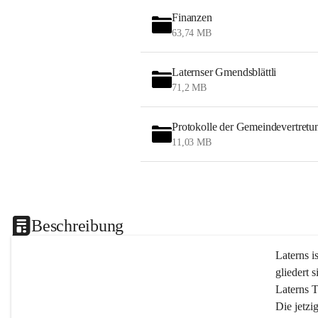
Finanzen
63,74 MB
Laternser Gmendsblättli
71,2 MB
Protokolle der Gemeindevertretu
11,03 MB
Beschreibung
Laterns i
gliedert s
Laterns 
Die jetzi