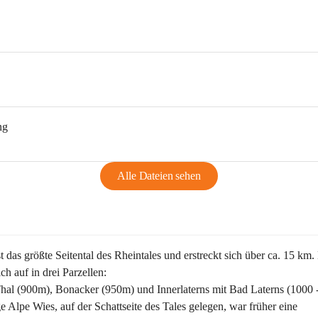
ng
Alle Dateien sehen
st das größte Seitental des Rheintales und erstreckt sich über ca. 15 km.
ich auf in drei Parzellen:
Thal (900m), Bonacker (950m) und Innerlaterns mit Bad Laterns (1000 
ge Alpe Wies, auf der Schattseite des Tales gelegen, war früher eine 