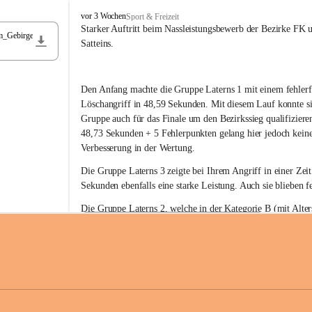
F
vor 3 Wochen
Sport & Freizeit
r
Starker Auftritt beim Nassleistungsbewerb der Bezirke FK 
m_Gebirge
e
Satteins.
i
w
i
Den Anfang machte die Gruppe Laterns 1 mit einem fehlerf
l
l
Löschangriff in 48,59 Sekunden. Mit diesem Lauf konnte si
i
Gruppe auch für das Finale um den Bezirkssieg qualifiziere
g
48,73 Sekunden + 5 Fehlerpunkten gelang hier jedoch keine
e
Verbesserung in der Wertung.
F
e
Die Gruppe Laterns 3 zeigte bei Ihrem Angriff in einer Zei
u
Sekunden ebenfalls eine starke Leistung. Auch sie blieben fe
e
r
Die Gruppe Laterns 2, welche in der Kategorie B (mit Alter
w
gestartet ist, überzeugte ebenfalls mit einem Löschangriff i
Rangliste_41_Nassleistungsbewerb_2026
e
0,2 MB
Sekunden und konnte damit den Sieg in dieser Wertungsklas
h
Laterns holen.
r
L
a
t
Somit ergab sich folgende hervorragende Ergebnisse:
e