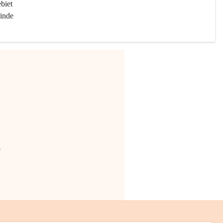
biet 
inde 
.