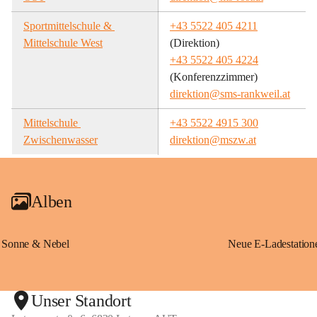
Sportmittelschule & 
+43 5522 405 4211
Mittelschule West
(Direktion)
+43 5522 405 4224
(Konferenzzimmer)
direktion@sms-rankweil.at
Mittelschule 
+43 5522 4915 300
Zwischenwasser
direktion@mszw.at
Alben
Sonne & Nebel
Unser Standort