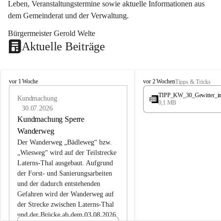
Leben, Veranstaltungstermine sowie aktuelle Informationen aus 
dem Gemeinderat und der Verwaltung. 
Bürgermeister Gerold Welte
Aktuelle Beiträge
L
L
vor 1 Woche
vor 2 Wochen
Tipps & Tricks
a
a
TIPP_KW_30_Gewitter_i
t
Kundmachung
t
0,1 MB
e
e
30.07.2026
r
r
Kundmachung Sperre
n
n
Wanderweg
s
s
Der Wanderweg „Bädleweg“ bzw. 
„Wiesweg“ wird auf der Teilstrecke 
Laterns-Thal ausgebaut. Aufgrund 
der Forst- und Sanierungsarbeiten 
und der dadurch entstehenden 
Gefahren wird der Wanderweg auf 
der 
Strecke zwischen Laterns-Thal 
und der Brücke ab dem 03.08.2026 