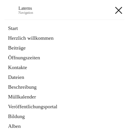
Laterns
Navigation
Laterns
Start
Herzlich willkommen
Bürgerservice
Beiträge
11 Schnellzugriffe
Öffnungszeiten
Soziales
1 Schnellzugriff
Kontakte
Dateien
+5
Beschreibung
Müllkalender
Veröffentlichungsportal
Bildung
Hauptadresse
Alben