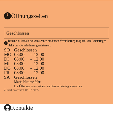
bis zum Ende der Bauarbeiten 
Kundmachung_Sperre-
gesperrt.
Wanderweg-veröffentlic
1 Seite
•
0 MB
ht
Öffnungszeiten
Schild_Sperre
1 Seite
•
0,1 MB
Geschlossen
Termine außerhalb der Amtszeiten sind nach Vereinbarung möglich. An Fenstertagen 
bleibt das Gemeindeamt geschlossen.
SO
Geschlossen
MO
08:00
-
12:00
DI
08:00
-
12:00
MI
08:00
-
12:00
DO
08:00
-
12:00
FR
08:00
-
12:00
SA
Geschlossen
Mariä Himmelfahrt:
Die Öffnungszeiten können an diesem Feiertag abweichen.
Zuletzt bearbeitet: 07.07.2025
Kontakte