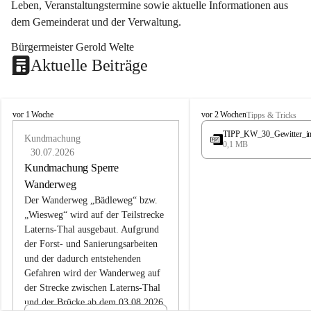
Leben, Veranstaltungstermine sowie aktuelle Informationen aus 
dem Gemeinderat und der Verwaltung. 
Bürgermeister Gerold Welte
Aktuelle Beiträge
L
L
vor 1 Woche
vor 2 Wochen
Tipps & Tricks
a
a
TIPP_KW_30_Gewitter_i
t
Kundmachung
t
0,1 MB
e
e
30.07.2026
r
r
Kundmachung Sperre
n
n
Wanderweg
s
s
Der Wanderweg „Bädleweg“ bzw. 
„Wiesweg“ wird auf der Teilstrecke 
Laterns-Thal ausgebaut. Aufgrund 
der Forst- und Sanierungsarbeiten 
und der dadurch entstehenden 
Gefahren wird der Wanderweg auf 
der 
Strecke zwischen Laterns-Thal 
und der Brücke ab dem 03.08.2026 