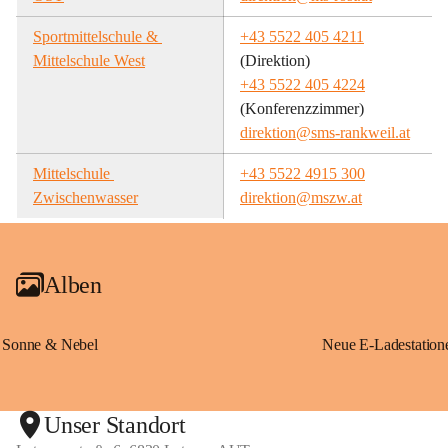
Sportmittelschule & 
+43 5522 405 4211
Mittelschule West
(Direktion)
+43 5522 405 4224
(Konferenzzimmer)
direktion@sms-rankweil.at
Mittelschule 
+43 5522 4915 300
Zwischenwasser
direktion@mszw.at
Alben
Sonne & Nebel
Unser Standort