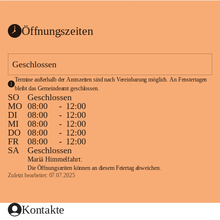
bis zum Ende der Bauarbeiten 
Kundmachung_Sperre-
gesperrt.
Wanderweg-veröffentlic
1 Seite
•
0 MB
ht
Öffnungszeiten
Schild_Sperre
1 Seite
•
0,1 MB
Geschlossen
Termine außerhalb der Amtszeiten sind nach Vereinbarung möglich. An Fenstertagen 
bleibt das Gemeindeamt geschlossen.
SO
Geschlossen
MO
08:00
-
12:00
DI
08:00
-
12:00
MI
08:00
-
12:00
DO
08:00
-
12:00
FR
08:00
-
12:00
SA
Geschlossen
Mariä Himmelfahrt:
Die Öffnungszeiten können an diesem Feiertag abweichen.
Zuletzt bearbeitet: 07.07.2025
Kontakte