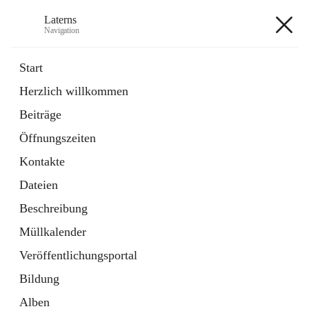
Laterns
Navigation
Laterns
Start
Herzlich willkommen
Bürgerservice
Beiträge
11 Schnellzugriffe
Öffnungszeiten
Soziales
1 Schnellzugriff
Kontakte
Dateien
+5
Beschreibung
Müllkalender
Veröffentlichungsportal
Bildung
Hauptadresse
Alben