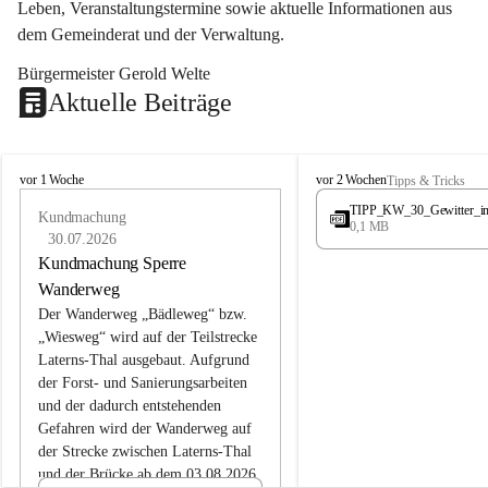
Leben, Veranstaltungstermine sowie aktuelle Informationen aus 
dem Gemeinderat und der Verwaltung. 
Bürgermeister Gerold Welte
Aktuelle Beiträge
L
L
vor 1 Woche
vor 2 Wochen
Tipps & Tricks
a
a
TIPP_KW_30_Gewitter_i
t
Kundmachung
t
0,1 MB
e
e
30.07.2026
r
r
Kundmachung Sperre
n
n
Wanderweg
s
s
Der Wanderweg „Bädleweg“ bzw. 
„Wiesweg“ wird auf der Teilstrecke 
Laterns-Thal ausgebaut. Aufgrund 
der Forst- und Sanierungsarbeiten 
und der dadurch entstehenden 
Gefahren wird der Wanderweg auf 
der 
Strecke zwischen Laterns-Thal 
und der Brücke ab dem 03.08.2026 