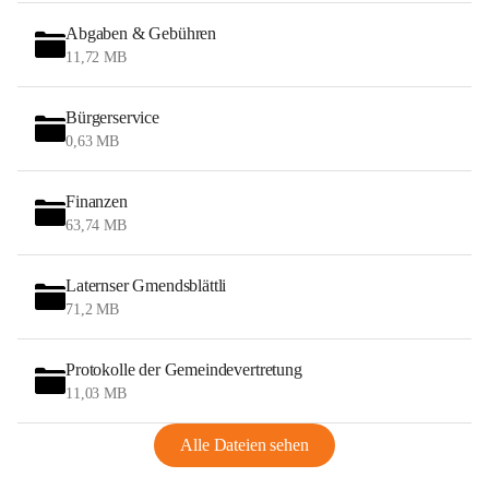
Abgaben & Gebühren
11,72 MB
Bürgerservice
0,63 MB
Finanzen
63,74 MB
Laternser Gmendsblättli
71,2 MB
Protokolle der Gemeindevertretung
11,03 MB
Alle Dateien sehen