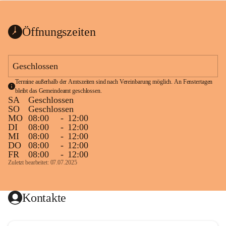
bis zum Ende der Bauarbeiten 
Kundmachung_Sperre-
gesperrt.
Wanderweg-veröffentlic
1 Seite
•
0 MB
ht
Öffnungszeiten
Schild_Sperre
1 Seite
•
0,1 MB
Geschlossen
Termine außerhalb der Amtszeiten sind nach Vereinbarung möglich. An Fenstertagen 
bleibt das Gemeindeamt geschlossen.
SA
Geschlossen
SO
Geschlossen
MO
08:00
-
12:00
DI
08:00
-
12:00
MI
08:00
-
12:00
DO
08:00
-
12:00
FR
08:00
-
12:00
Zuletzt bearbeitet: 07.07.2025
Kontakte