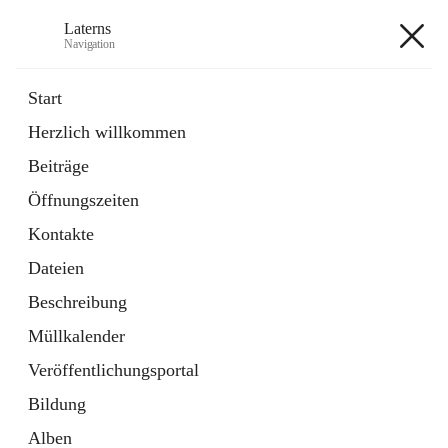
Laterns
Navigation
Laterns
Start
Herzlich willkommen
Bürgerservice
Beiträge
11 Schnellzugriffe
Öffnungszeiten
Soziales
1 Schnellzugriff
Kontakte
Dateien
+5
Beschreibung
Müllkalender
Veröffentlichungsportal
Bildung
Hauptadresse
Alben