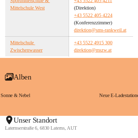
Sportmittelschule & 
+43 5522 405 4211
Mittelschule West
(Direktion)
+43 5522 405 4224
(Konferenzzimmer)
direktion@sms-rankweil.at
Mittelschule 
+43 5522 4915 300
Zwischenwasser
direktion@mszw.at
Alben
Sonne & Nebel
Unser Standort
Laternserstraße 6, 6830 Laterns, AUT