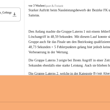
F
vor 3 Wochen
Sport & Freizeit
r
Starker Auftritt beim Nassleistungsbewerb der Bezirke FK 
m_Gebirge
e
Satteins.
i
w
i
Den Anfang machte die Gruppe Laterns 1 mit einem fehlerf
l
l
Löschangriff in 48,59 Sekunden. Mit diesem Lauf konnte si
i
Gruppe auch für das Finale um den Bezirkssieg qualifiziere
g
48,73 Sekunden + 5 Fehlerpunkten gelang hier jedoch keine
e
Verbesserung in der Wertung.
F
e
Die Gruppe Laterns 3 zeigte bei Ihrem Angriff in einer Zei
u
Sekunden ebenfalls eine starke Leistung. Auch sie blieben fe
e
r
Die Gruppe Laterns 2, welche in der Kategorie B (mit Alter
w
gestartet ist, überzeugte ebenfalls mit einem Löschangriff i
Rangliste_41_Nassleistungsbewerb_2026
e
0,2 MB
Sekunden und konnte damit den Sieg in dieser Wertungsklas
h
Laterns holen.
r
L
a
t
Somit ergab sich folgende hervorragende Ergebnisse:
e