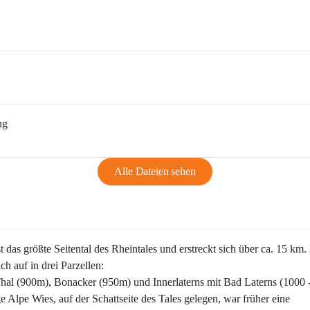
ng
Alle Dateien sehen
st das größte Seitental des Rheintales und erstreckt sich über ca. 15 km.
ich auf in drei Parzellen:
Thal (900m), Bonacker (950m) und Innerlaterns mit Bad Laterns (1000 
ge Alpe Wies, auf der Schattseite des Tales gelegen, war früher eine 