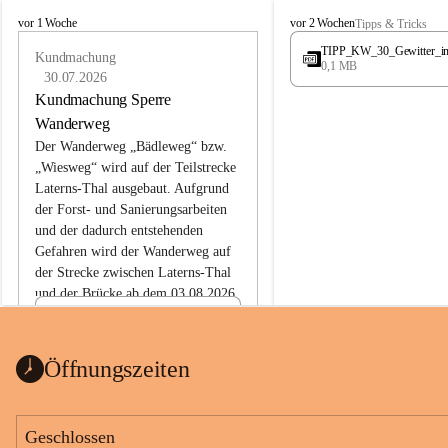
L
L
vor 1 Woche
vor 2 Wochen
Tipps & Tricks
a
a
TIPP_KW_30_Gewitter_i
t
Kundmachung
t
0,1 MB
e
e
30.07.2026
r
r
Kundmachung Sperre
n
n
Wanderweg
s
s
Der Wanderweg „Bädleweg“ bzw. 
„Wiesweg“ wird auf der Teilstrecke 
Laterns-Thal ausgebaut. Aufgrund 
der Forst- und Sanierungsarbeiten 
und der dadurch entstehenden 
Gefahren wird der Wanderweg auf 
der 
Strecke zwischen Laterns-Thal 
und der Brücke ab dem 03.08.2026 
bis zum Ende der Bauarbeiten 
Kundmachung_Sperre-
gesperrt.
Wanderweg-veröffentlic
1 Seite
•
0 MB
ht
Öffnungszeiten
Schild_Sperre
1 Seite
•
0,1 MB
Geschlossen