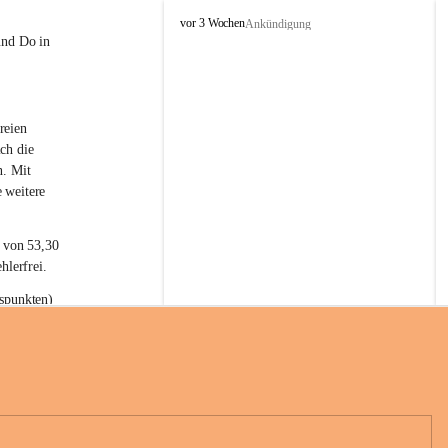
L
vor 3 Wochen
Ankündigung
a
und Do in 
t
e
r
n
reien 
s
ch die 
n. Mit 
 weitere 
t von 53,30 
hlerfrei.
spunkten) 
n 55,40 
se nach 