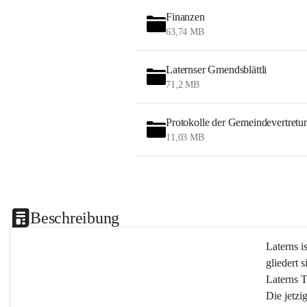
Finanzen
63,74 MB
Laternser Gmendsblättli
71,2 MB
Protokolle der Gemeindevertretu
11,03 MB
Beschreibung
Laterns i
gliedert s
Laterns 
Die jetzi