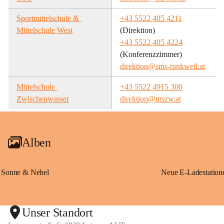
Sportmittelschule & 
+43 5522 405 4211
Mittelschule West
(Direktion)
+43 5522 405 4224
(Konferenzzimmer)
direktion@sms-rankweil.at
Mittelschule 
+43 5522 4915 300
Zwischenwasser
direktion@mszw.at
Alben
Sonne & Nebel
Unser Standort