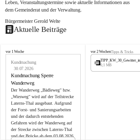
Leben, Veranstaltungstermine sowie aktuelle Informationen aus 
dem Gemeinderat und der Verwaltung. 
Bürgermeister Gerold Welte
Aktuelle Beiträge
L
L
vor 1 Woche
vor 2 Wochen
Tipps & Tricks
a
a
TIPP_KW_30_Gewitter_i
t
Kundmachung
t
0,1 MB
e
e
30.07.2026
r
r
Kundmachung Sperre
n
n
Wanderweg
s
s
Der Wanderweg „Bädleweg“ bzw. 
„Wiesweg“ wird auf der Teilstrecke 
Laterns-Thal ausgebaut. Aufgrund 
der Forst- und Sanierungsarbeiten 
und der dadurch entstehenden 
Gefahren wird der Wanderweg auf 
der 
Strecke zwischen Laterns-Thal 
und der Brücke ab dem 03.08.2026 