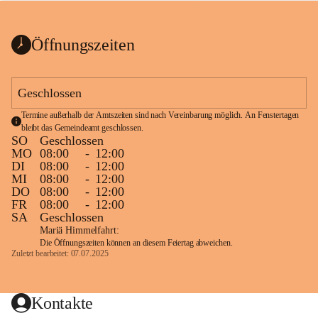
bis zum Ende der Bauarbeiten 
Kundmachung_Sperre-
gesperrt.
Wanderweg-veröffentlic
1 Seite
•
0 MB
ht
Öffnungszeiten
Schild_Sperre
1 Seite
•
0,1 MB
Geschlossen
Termine außerhalb der Amtszeiten sind nach Vereinbarung möglich. An Fenstertagen 
bleibt das Gemeindeamt geschlossen.
SO
Geschlossen
MO
08:00
-
12:00
DI
08:00
-
12:00
MI
08:00
-
12:00
DO
08:00
-
12:00
FR
08:00
-
12:00
SA
Geschlossen
Mariä Himmelfahrt:
Die Öffnungszeiten können an diesem Feiertag abweichen.
Zuletzt bearbeitet: 07.07.2025
Kontakte