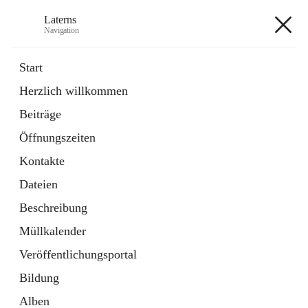
Laterns
Navigation
Laterns
Start
Herzlich willkommen
Bürgerservice
Beiträge
11 Schnellzugriffe
Öffnungszeiten
Soziales
1 Schnellzugriff
Kontakte
Dateien
+5
Beschreibung
Müllkalender
Veröffentlichungsportal
Bildung
Hauptadresse
Alben