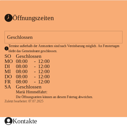
bis zum Ende der Bauarbeiten 
Kundmachung_Sperre-
gesperrt.
Wanderweg-veröffentlic
1 Seite
•
0 MB
ht
Öffnungszeiten
Schild_Sperre
1 Seite
•
0,1 MB
Geschlossen
Termine außerhalb der Amtszeiten sind nach Vereinbarung möglich. An Fenstertagen 
bleibt das Gemeindeamt geschlossen.
SO
Geschlossen
MO
08:00
-
12:00
DI
08:00
-
12:00
MI
08:00
-
12:00
DO
08:00
-
12:00
FR
08:00
-
12:00
SA
Geschlossen
Mariä Himmelfahrt:
Die Öffnungszeiten können an diesem Feiertag abweichen.
Zuletzt bearbeitet: 07.07.2025
Kontakte