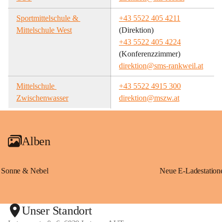
Sportmittelschule & 
+43 5522 405 4211
Mittelschule West
(Direktion)
+43 5522 405 4224
(Konferenzzimmer)
direktion@sms-rankweil.at
Mittelschule 
+43 5522 4915 300
Zwischenwasser
direktion@mszw.at
Alben
Sonne & Nebel
Unser Standort