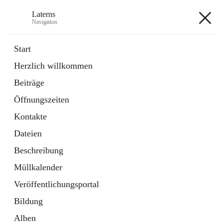
Laterns
Navigation
Laterns
Start
Herzlich willkommen
Bürgerservice
Beiträge
11 Schnellzugriffe
Öffnungszeiten
Soziales
1 Schnellzugriff
Kontakte
Dateien
+5
Beschreibung
Müllkalender
Veröffentlichungsportal
Bildung
Hauptadresse
Alben