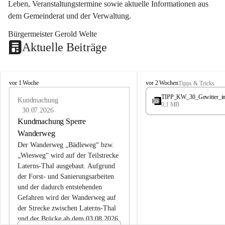
Leben, Veranstaltungstermine sowie aktuelle Informationen aus 
dem Gemeinderat und der Verwaltung. 
Bürgermeister Gerold Welte
Aktuelle Beiträge
L
L
vor 1 Woche
vor 2 Wochen
Tipps & Tricks
a
a
TIPP_KW_30_Gewitter_i
t
Kundmachung
t
0,1 MB
e
e
30.07.2026
r
r
Kundmachung Sperre
n
n
Wanderweg
s
s
Der Wanderweg „Bädleweg“ bzw. 
„Wiesweg“ wird auf der Teilstrecke 
Laterns-Thal ausgebaut. Aufgrund 
der Forst- und Sanierungsarbeiten 
und der dadurch entstehenden 
Gefahren wird der Wanderweg auf 
der 
Strecke zwischen Laterns-Thal 
und der Brücke ab dem 03.08.2026 