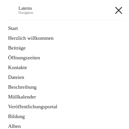
Laterns
Navigation
Laterns
Start
Herzlich willkommen
Bürgerservice
Beiträge
11 Schnellzugriffe
Öffnungszeiten
Soziales
1 Schnellzugriff
Kontakte
Dateien
+5
Beschreibung
Müllkalender
Veröffentlichungsportal
Bildung
Hauptadresse
Alben