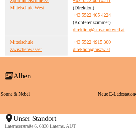
Sportmittelschule & 
+43 5522 405 4211
Mittelschule West
(Direktion)
+43 5522 405 4224
(Konferenzzimmer)
direktion@sms-rankweil.at
Mittelschule 
+43 5522 4915 300
Zwischenwasser
direktion@mszw.at
Alben
Sonne & Nebel
Unser Standort
Laternserstraße 6, 6830 Laterns, AUT