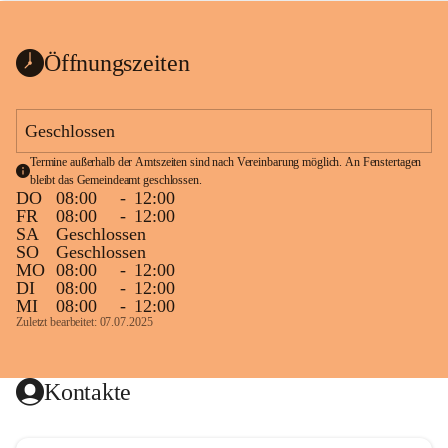
bis zum Ende der Bauarbeiten 
Kundmachung_Sperre-
gesperrt.
Wanderweg-veröffentlic
1 Seite
•
0 MB
ht
Öffnungszeiten
Schild_Sperre
1 Seite
•
0,1 MB
Geschlossen
Termine außerhalb der Amtszeiten sind nach Vereinbarung möglich. An Fenstertagen 
bleibt das Gemeindeamt geschlossen.
DO
08:00
-
12:00
FR
08:00
-
12:00
SA
Geschlossen
SO
Geschlossen
MO
08:00
-
12:00
DI
08:00
-
12:00
MI
08:00
-
12:00
Zuletzt bearbeitet: 07.07.2025
Kontakte