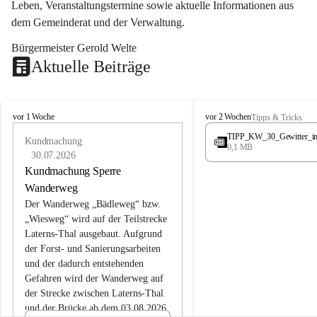
Leben, Veranstaltungstermine sowie aktuelle Informationen aus 
dem Gemeinderat und der Verwaltung. 
Bürgermeister Gerold Welte
Aktuelle Beiträge
L
L
vor 1 Woche
vor 2 Wochen
Tipps & Tricks
a
a
TIPP_KW_30_Gewitter_i
t
Kundmachung
t
0,1 MB
e
e
30.07.2026
r
r
Kundmachung Sperre
n
n
Wanderweg
s
s
Der Wanderweg „Bädleweg“ bzw. 
„Wiesweg“ wird auf der Teilstrecke 
Laterns-Thal ausgebaut. Aufgrund 
der Forst- und Sanierungsarbeiten 
und der dadurch entstehenden 
Gefahren wird der Wanderweg auf 
der 
Strecke zwischen Laterns-Thal 
und der Brücke ab dem 03.08.2026 