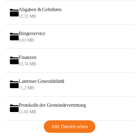
Abgaben & Gebühren
11,72 MB
Bürgerservice
0,63 MB
Finanzen
63,74 MB
Laternser Gmendsblättli
71,2 MB
Protokolle der Gemeindevertretung
11,03 MB
Alle Dateien sehen