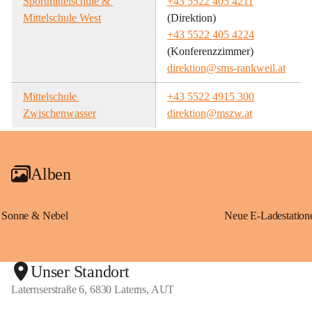
Sportmittelschule & 
+43 5522 405 4211
Mittelschule West
(Direktion)
+43 5522 405 4224
(Konferenzzimmer)
direktion@sms-rankweil.at
Mittelschule 
+43 5522 4915 300
Zwischenwasser
direktion@mszw.at
Alben
Sonne & Nebel
Unser Standort
Laternserstraße 6, 6830 Laterns, AUT