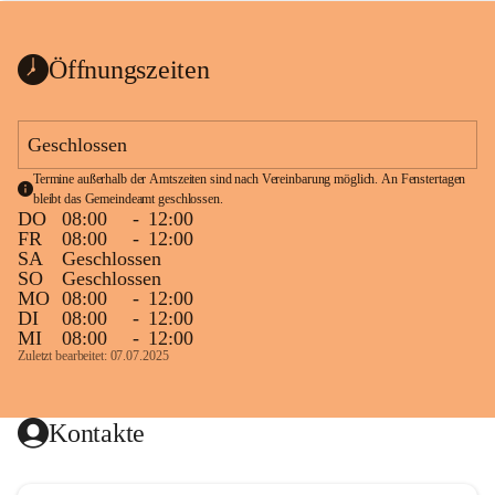
bis zum Ende der Bauarbeiten 
Kundmachung_Sperre-
gesperrt.
Wanderweg-veröffentlic
1 Seite
•
0 MB
ht
Öffnungszeiten
Schild_Sperre
1 Seite
•
0,1 MB
Geschlossen
Termine außerhalb der Amtszeiten sind nach Vereinbarung möglich. An Fenstertagen 
bleibt das Gemeindeamt geschlossen.
DO
08:00
-
12:00
FR
08:00
-
12:00
SA
Geschlossen
SO
Geschlossen
MO
08:00
-
12:00
DI
08:00
-
12:00
MI
08:00
-
12:00
Zuletzt bearbeitet: 07.07.2025
Kontakte