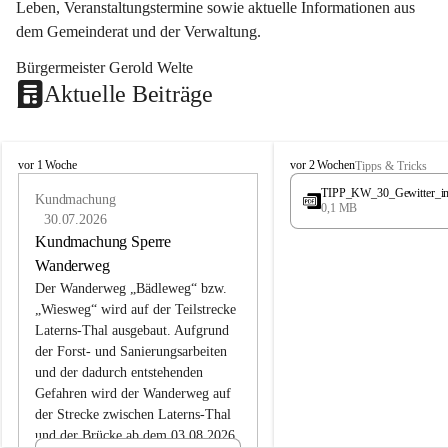
Leben, Veranstaltungstermine sowie aktuelle Informationen aus 
dem Gemeinderat und der Verwaltung. 
Bürgermeister Gerold Welte
Aktuelle Beiträge
L
L
vor 1 Woche
vor 2 Wochen
Tipps & Tricks
a
a
TIPP_KW_30_Gewitter_i
t
Kundmachung
t
0,1 MB
e
e
30.07.2026
r
r
Kundmachung Sperre
n
n
Wanderweg
s
s
Der Wanderweg „Bädleweg“ bzw. 
„Wiesweg“ wird auf der Teilstrecke 
Laterns-Thal ausgebaut. Aufgrund 
der Forst- und Sanierungsarbeiten 
und der dadurch entstehenden 
Gefahren wird der Wanderweg auf 
der 
Strecke zwischen Laterns-Thal 
und der Brücke ab dem 03.08.2026 