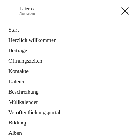
Laterns
Navigation
Laterns
Start
Herzlich willkommen
Bürgerservice
Beiträge
11 Schnellzugriffe
Öffnungszeiten
Soziales
1 Schnellzugriff
Kontakte
Dateien
+5
Beschreibung
Müllkalender
Veröffentlichungsportal
Bildung
Hauptadresse
Alben