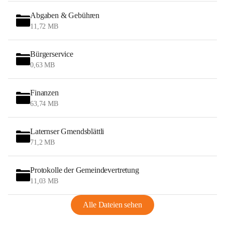
Abgaben & Gebühren
11,72 MB
Bürgerservice
0,63 MB
Finanzen
63,74 MB
Laternser Gmendsblättli
71,2 MB
Protokolle der Gemeindevertretung
11,03 MB
Alle Dateien sehen