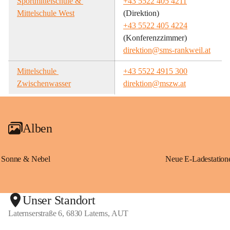
Sportmittelschule & 
+43 5522 405 4211
Mittelschule West
(Direktion)
+43 5522 405 4224
(Konferenzzimmer)
direktion@sms-rankweil.at
Mittelschule 
+43 5522 4915 300
Zwischenwasser
direktion@mszw.at
Alben
Sonne & Nebel
Unser Standort
Laternserstraße 6, 6830 Laterns, AUT