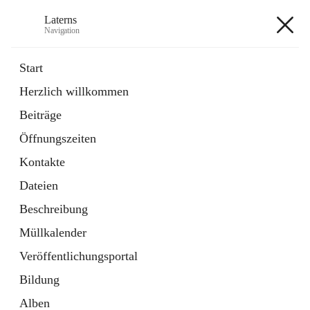
Laterns
Navigation
Laterns
Start
Herzlich willkommen
Bürgerservice
Beiträge
11 Schnellzugriffe
Öffnungszeiten
Soziales
1 Schnellzugriff
Kontakte
Dateien
+5
Beschreibung
Müllkalender
Veröffentlichungsportal
Bildung
Hauptadresse
Alben