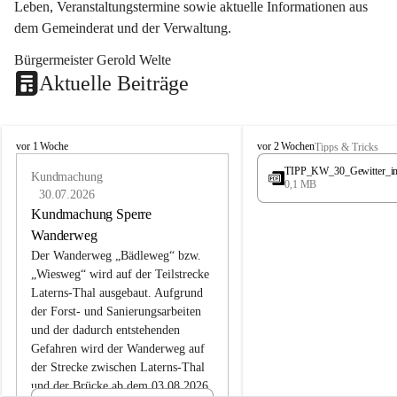
Leben, Veranstaltungstermine sowie aktuelle Informationen aus 
dem Gemeinderat und der Verwaltung. 
Bürgermeister Gerold Welte
Aktuelle Beiträge
L
L
vor 1 Woche
vor 2 Wochen
Tipps & Tricks
a
a
TIPP_KW_30_Gewitter_i
t
Kundmachung
t
0,1 MB
e
e
30.07.2026
r
r
Kundmachung Sperre
n
n
Wanderweg
s
s
Der Wanderweg „Bädleweg“ bzw. 
„Wiesweg“ wird auf der Teilstrecke 
Laterns-Thal ausgebaut. Aufgrund 
der Forst- und Sanierungsarbeiten 
und der dadurch entstehenden 
Gefahren wird der Wanderweg auf 
der 
Strecke zwischen Laterns-Thal 
und der Brücke ab dem 03.08.2026 