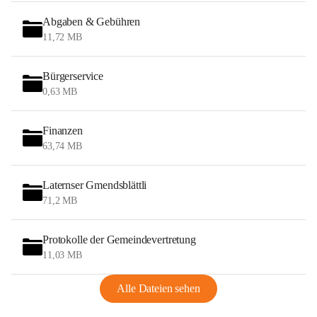
Abgaben & Gebühren
11,72 MB
Bürgerservice
0,63 MB
Finanzen
63,74 MB
Laternser Gmendsblättli
71,2 MB
Protokolle der Gemeindevertretung
11,03 MB
Alle Dateien sehen