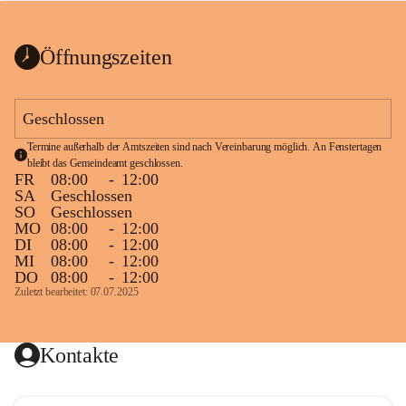
bis zum Ende der Bauarbeiten 
Kundmachung_Sperre-
gesperrt.
Wanderweg-veröffentlic
1 Seite
•
0 MB
ht
Öffnungszeiten
Schild_Sperre
1 Seite
•
0,1 MB
Geschlossen
Termine außerhalb der Amtszeiten sind nach Vereinbarung möglich. An Fenstertagen 
bleibt das Gemeindeamt geschlossen.
FR
08:00
-
12:00
SA
Geschlossen
SO
Geschlossen
MO
08:00
-
12:00
DI
08:00
-
12:00
MI
08:00
-
12:00
DO
08:00
-
12:00
Zuletzt bearbeitet: 07.07.2025
Kontakte