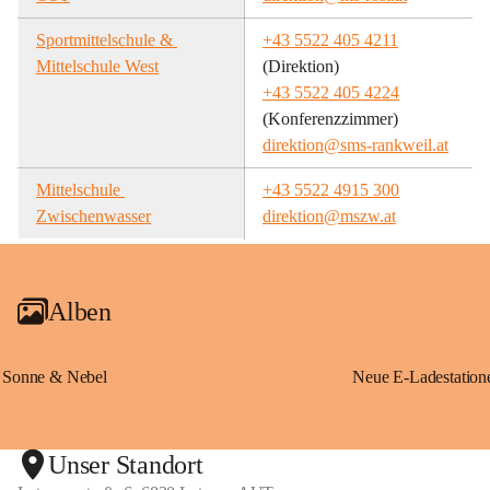
Sportmittelschule & 
+43 5522 405 4211
Mittelschule West
(Direktion)
+43 5522 405 4224
(Konferenzzimmer)
direktion@sms-rankweil.at
Mittelschule 
+43 5522 4915 300
Zwischenwasser
direktion@mszw.at
Alben
Sonne & Nebel
Unser Standort