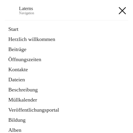
Laterns
Navigation
Laterns
Start
Herzlich willkommen
Bürgerservice
Beiträge
11 Schnellzugriffe
Öffnungszeiten
Soziales
1 Schnellzugriff
Kontakte
Dateien
+5
Beschreibung
Müllkalender
Veröffentlichungsportal
Bildung
Hauptadresse
Alben