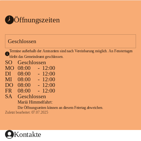
bis zum Ende der Bauarbeiten 
Kundmachung_Sperre-
gesperrt.
Wanderweg-veröffentlic
1 Seite
•
0 MB
ht
Öffnungszeiten
Schild_Sperre
1 Seite
•
0,1 MB
Geschlossen
Termine außerhalb der Amtszeiten sind nach Vereinbarung möglich. An Fenstertagen 
bleibt das Gemeindeamt geschlossen.
SO
Geschlossen
MO
08:00
-
12:00
DI
08:00
-
12:00
MI
08:00
-
12:00
DO
08:00
-
12:00
FR
08:00
-
12:00
SA
Geschlossen
Mariä Himmelfahrt:
Die Öffnungszeiten können an diesem Feiertag abweichen.
Zuletzt bearbeitet: 07.07.2025
Kontakte