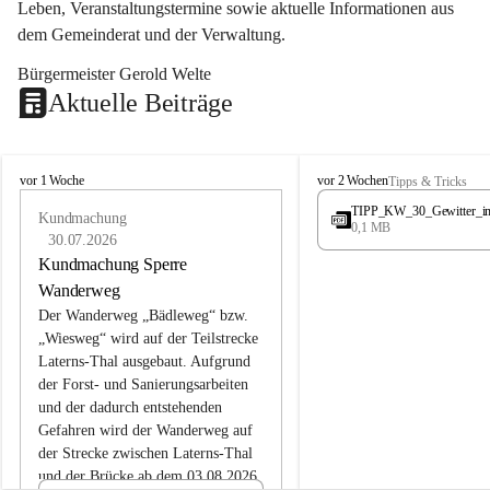
Leben, Veranstaltungstermine sowie aktuelle Informationen aus 
dem Gemeinderat und der Verwaltung. 
Bürgermeister Gerold Welte
Aktuelle Beiträge
L
L
vor 1 Woche
vor 2 Wochen
Tipps & Tricks
a
a
TIPP_KW_30_Gewitter_i
t
Kundmachung
t
0,1 MB
e
e
30.07.2026
r
r
Kundmachung Sperre
n
n
Wanderweg
s
s
Der Wanderweg „Bädleweg“ bzw. 
„Wiesweg“ wird auf der Teilstrecke 
Laterns-Thal ausgebaut. Aufgrund 
der Forst- und Sanierungsarbeiten 
und der dadurch entstehenden 
Gefahren wird der Wanderweg auf 
der 
Strecke zwischen Laterns-Thal 
und der Brücke ab dem 03.08.2026 