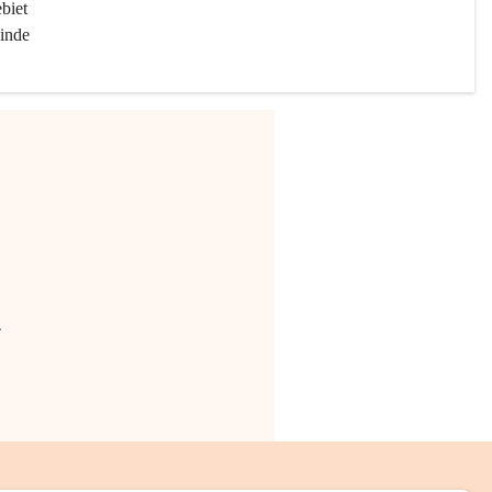
biet 
inde 
.