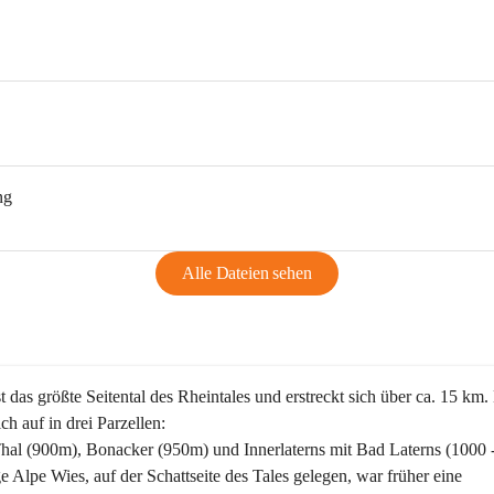
ng
Alle Dateien sehen
st das größte Seitental des Rheintales und erstreckt sich über ca. 15 km.
ich auf in drei Parzellen:
Thal (900m), Bonacker (950m) und Innerlaterns mit Bad Laterns (1000 
ge Alpe Wies, auf der Schattseite des Tales gelegen, war früher eine 