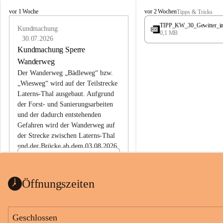
L
L
vor 1 Woche
vor 2 Wochen
Tipps & Tricks
a
a
TIPP_KW_30_Gewitter_i
t
Kundmachung
t
0,1 MB
e
e
30.07.2026
r
r
Kundmachung Sperre
n
n
Wanderweg
s
s
Der Wanderweg „Bädleweg“ bzw. 
„Wiesweg“ wird auf der Teilstrecke 
Laterns-Thal ausgebaut. Aufgrund 
der Forst- und Sanierungsarbeiten 
und der dadurch entstehenden 
Gefahren wird der Wanderweg auf 
der 
Strecke zwischen Laterns-Thal 
und der Brücke ab dem 03.08.2026 
bis zum Ende der Bauarbeiten 
Kundmachung_Sperre-
gesperrt.
Wanderweg-veröffentlic
1 Seite
•
0 MB
ht
Öffnungszeiten
Schild_Sperre
1 Seite
•
0,1 MB
Geschlossen