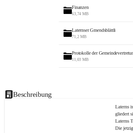
Finanzen
63,74 MB
Laternser Gmendsblättli
71,2 MB
Protokolle der Gemeindevertretu
11,03 MB
Beschreibung
Laterns i
gliedert s
Laterns 
Die jetzi