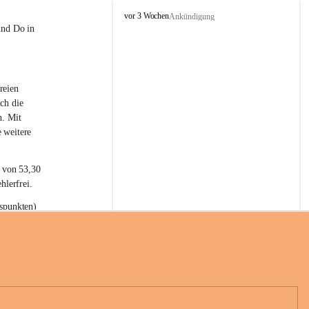
L
vor 3 Wochen
Ankündigung
a
und Do in 
t
e
r
n
reien 
s
ch die 
n. Mit 
 weitere 
t von 53,30 
hlerfrei.
spunkten) 
n 55,40 
se nach 