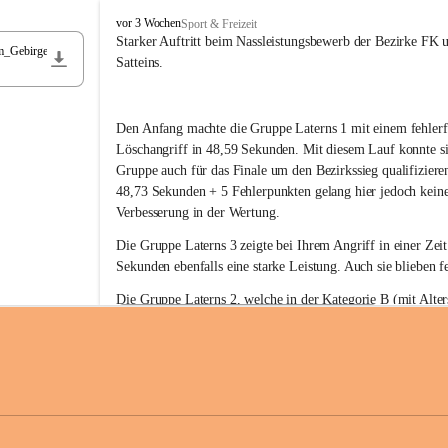
F
vor 3 Wochen
Sport & Freizeit
r
Starker Auftritt beim Nassleistungsbewerb der Bezirke FK 
m_Gebirge
e
Satteins.
i
w
i
Den Anfang machte die Gruppe Laterns 1 mit einem fehlerf
l
l
Löschangriff in 48,59 Sekunden. Mit diesem Lauf konnte si
i
Gruppe auch für das Finale um den Bezirkssieg qualifiziere
g
48,73 Sekunden + 5 Fehlerpunkten gelang hier jedoch keine
e
Verbesserung in der Wertung.
F
e
Die Gruppe Laterns 3 zeigte bei Ihrem Angriff in einer Zei
u
Sekunden ebenfalls eine starke Leistung. Auch sie blieben fe
e
r
Die Gruppe Laterns 2, welche in der Kategorie B (mit Alter
w
gestartet ist, überzeugte ebenfalls mit einem Löschangriff i
Rangliste_41_Nassleistungsbewerb_2026
e
0,2 MB
Sekunden und konnte damit den Sieg in dieser Wertungsklas
h
Laterns holen.
r
L
a
t
Somit ergab sich folgende hervorragende Ergebnisse:
e