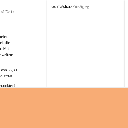
L
vor 3 Wochen
Ankündigung
a
und Do in 
t
e
r
n
reien 
s
ch die 
n. Mit 
 weitere 
t von 53,30 
hlerfrei.
spunkten) 
n 55,40 
se nach 