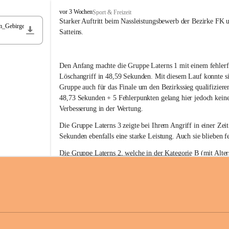
F
vor 3 Wochen
Sport & Freizeit
r
Starker Auftritt beim Nassleistungsbewerb der Bezirke FK 
m_Gebirge
e
Satteins.
i
w
i
Den Anfang machte die Gruppe Laterns 1 mit einem fehlerf
l
l
Löschangriff in 48,59 Sekunden. Mit diesem Lauf konnte si
i
Gruppe auch für das Finale um den Bezirkssieg qualifiziere
g
48,73 Sekunden + 5 Fehlerpunkten gelang hier jedoch keine
e
Verbesserung in der Wertung.
F
e
Die Gruppe Laterns 3 zeigte bei Ihrem Angriff in einer Zei
u
Sekunden ebenfalls eine starke Leistung. Auch sie blieben fe
e
r
Die Gruppe Laterns 2, welche in der Kategorie B (mit Alter
w
gestartet ist, überzeugte ebenfalls mit einem Löschangriff i
Rangliste_41_Nassleistungsbewerb_2026
e
0,2 MB
Sekunden und konnte damit den Sieg in dieser Wertungsklas
h
Laterns holen.
r
L
a
t
Somit ergab sich folgende hervorragende Ergebnisse:
e