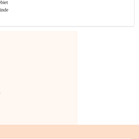
biet 
inde 
.