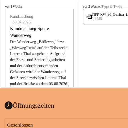
L
L
vor 1 Woche
vor 2 Wochen
Tipps & Tricks
a
a
TIPP_KW_30_Gewitter_i
t
Kundmachung
t
0,1 MB
e
e
30.07.2026
r
r
Kundmachung Sperre
n
n
Wanderweg
s
s
Der Wanderweg „Bädleweg“ bzw. 
„Wiesweg“ wird auf der Teilstrecke 
Laterns-Thal ausgebaut. Aufgrund 
der Forst- und Sanierungsarbeiten 
und der dadurch entstehenden 
Gefahren wird der Wanderweg auf 
der 
Strecke zwischen Laterns-Thal 
und der Brücke ab dem 03.08.2026 
bis zum Ende der Bauarbeiten 
Kundmachung_Sperre-
gesperrt.
Wanderweg-veröffentlic
1 Seite
•
0 MB
ht
Öffnungszeiten
Schild_Sperre
1 Seite
•
0,1 MB
Geschlossen