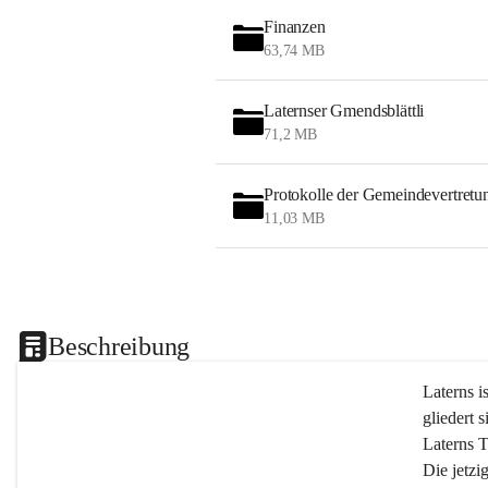
Finanzen
63,74 MB
Laternser Gmendsblättli
71,2 MB
Protokolle der Gemeindevertretu
11,03 MB
Beschreibung
Laterns i
gliedert s
Laterns 
Die jetzi