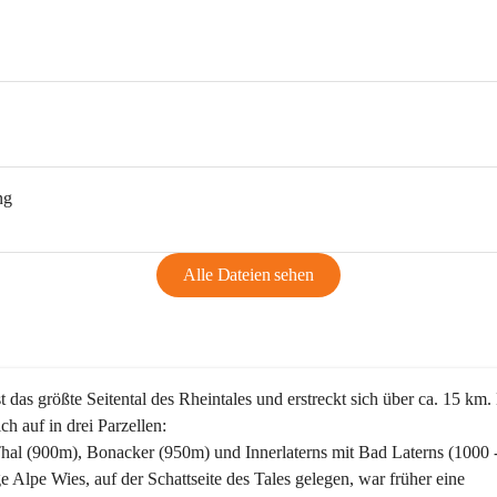
ng
Alle Dateien sehen
st das größte Seitental des Rheintales und erstreckt sich über ca. 15 km.
ich auf in drei Parzellen:
Thal (900m), Bonacker (950m) und Innerlaterns mit Bad Laterns (1000 
ge Alpe Wies, auf der Schattseite des Tales gelegen, war früher eine 