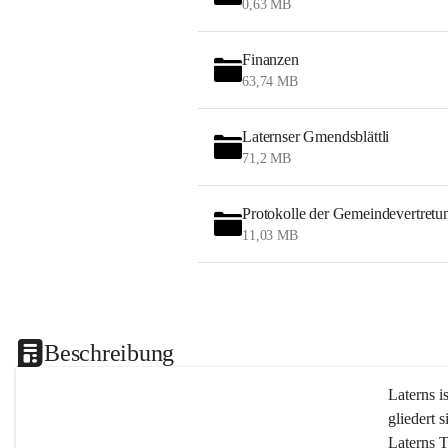
0,63 MB
Finanzen
63,74 MB
Laternser Gmendsblättli
71,2 MB
Protokolle der Gemeindevertretu
11,03 MB
Beschreibung
Laterns i
gliedert s
Laterns 