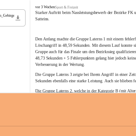
F
vor 3 Wochen
Sport & Freizeit
r
Starker Auftritt beim Nassleistungsbewerb der Bezirke FK 
m_Gebirge
e
Satteins.
i
w
i
Den Anfang machte die Gruppe Laterns 1 mit einem fehlerf
l
l
Löschangriff in 48,59 Sekunden. Mit diesem Lauf konnte si
i
Gruppe auch für das Finale um den Bezirkssieg qualifiziere
g
48,73 Sekunden + 5 Fehlerpunkten gelang hier jedoch keine
e
Verbesserung in der Wertung.
F
e
Die Gruppe Laterns 3 zeigte bei Ihrem Angriff in einer Zei
u
Sekunden ebenfalls eine starke Leistung. Auch sie blieben fe
e
r
Die Gruppe Laterns 2, welche in der Kategorie B (mit Alter
w
gestartet ist, überzeugte ebenfalls mit einem Löschangriff i
Rangliste_41_Nassleistungsbewerb_2026
e
0,2 MB
Sekunden und konnte damit den Sieg in dieser Wertungsklas
h
Laterns holen.
r
L
a
t
Somit ergab sich folgende hervorragende Ergebnisse:
e