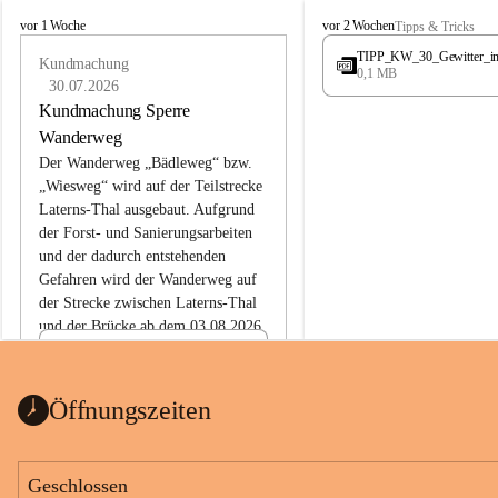
L
L
vor 1 Woche
vor 2 Wochen
Tipps & Tricks
a
a
TIPP_KW_30_Gewitter_i
t
Kundmachung
t
0,1 MB
e
e
30.07.2026
r
r
Kundmachung Sperre
n
n
Wanderweg
s
s
Der Wanderweg „Bädleweg“ bzw. 
„Wiesweg“ wird auf der Teilstrecke 
Laterns-Thal ausgebaut. Aufgrund 
der Forst- und Sanierungsarbeiten 
und der dadurch entstehenden 
Gefahren wird der Wanderweg auf 
der 
Strecke zwischen Laterns-Thal 
und der Brücke ab dem 03.08.2026 
bis zum Ende der Bauarbeiten 
Kundmachung_Sperre-
gesperrt.
Wanderweg-veröffentlic
1 Seite
•
0 MB
ht
Öffnungszeiten
Schild_Sperre
1 Seite
•
0,1 MB
Geschlossen