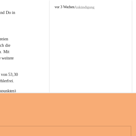
L
vor 3 Wochen
Ankündigung
a
und Do in 
t
e
r
n
reien 
s
ch die 
n. Mit 
 weitere 
t von 53,30 
hlerfrei.
spunkten) 
n 55,40 
se nach 