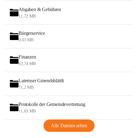
Abgaben & Gebühren
11,72 MB
Bürgerservice
0,63 MB
Finanzen
63,74 MB
Laternser Gmendsblättli
71,2 MB
Protokolle der Gemeindevertretung
11,03 MB
Alle Dateien sehen