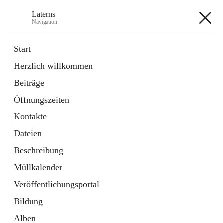
Laterns
Navigation
Laterns
Start
Herzlich willkommen
Bürgerservice
Beiträge
11 Schnellzugriffe
Öffnungszeiten
Soziales
1 Schnellzugriff
Kontakte
Dateien
+5
Beschreibung
Müllkalender
Veröffentlichungsportal
Bildung
Hauptadresse
Alben