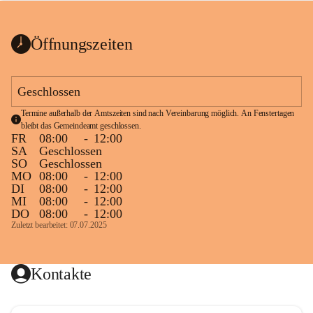
bis zum Ende der Bauarbeiten 
Kundmachung_Sperre-
gesperrt.
Wanderweg-veröffentlic
1 Seite
•
0 MB
ht
Öffnungszeiten
Schild_Sperre
1 Seite
•
0,1 MB
Geschlossen
Termine außerhalb der Amtszeiten sind nach Vereinbarung möglich. An Fenstertagen 
bleibt das Gemeindeamt geschlossen.
FR
08:00
-
12:00
SA
Geschlossen
SO
Geschlossen
MO
08:00
-
12:00
DI
08:00
-
12:00
MI
08:00
-
12:00
DO
08:00
-
12:00
Zuletzt bearbeitet: 07.07.2025
Kontakte