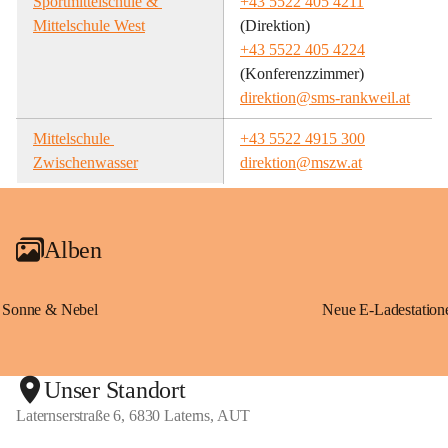
Sportmittelschule & 
+43 5522 405 4211
Mittelschule West
(Direktion)
+43 5522 405 4224
(Konferenzzimmer)
direktion@sms-rankweil.at
Mittelschule 
+43 5522 4915 300
Zwischenwasser
direktion@mszw.at
Alben
Sonne & Nebel
Unser Standort
Laternserstraße 6, 6830 Laterns, AUT