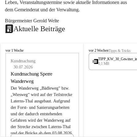
Leben, Veranstaltungstermine sowie aktuelle Informationen aus 
dem Gemeinderat und der Verwaltung. 
Bürgermeister Gerold Welte
Aktuelle Beiträge
L
L
vor 1 Woche
vor 2 Wochen
Tipps & Tricks
a
a
TIPP_KW_30_Gewitter_i
t
Kundmachung
t
0,1 MB
e
e
30.07.2026
r
r
Kundmachung Sperre
n
n
Wanderweg
s
s
Der Wanderweg „Bädleweg“ bzw. 
„Wiesweg“ wird auf der Teilstrecke 
Laterns-Thal ausgebaut. Aufgrund 
der Forst- und Sanierungsarbeiten 
und der dadurch entstehenden 
Gefahren wird der Wanderweg auf 
der 
Strecke zwischen Laterns-Thal 
und der Brücke ab dem 03.08.2026 