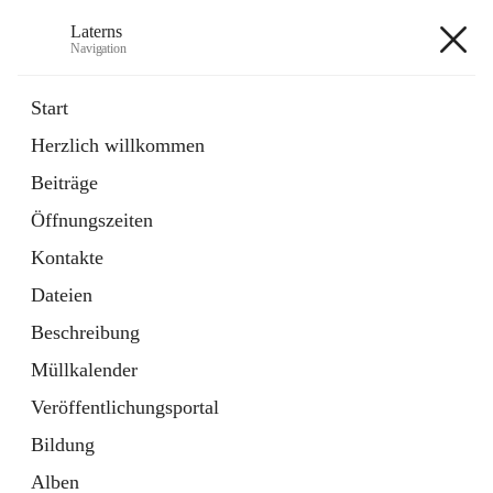
Laterns
Navigation
Laterns
Start
Herzlich willkommen
Bürgerservice
Beiträge
11 Schnellzugriffe
Öffnungszeiten
Soziales
1 Schnellzugriff
Kontakte
Dateien
+5
Beschreibung
Müllkalender
Veröffentlichungsportal
Bildung
Hauptadresse
Alben