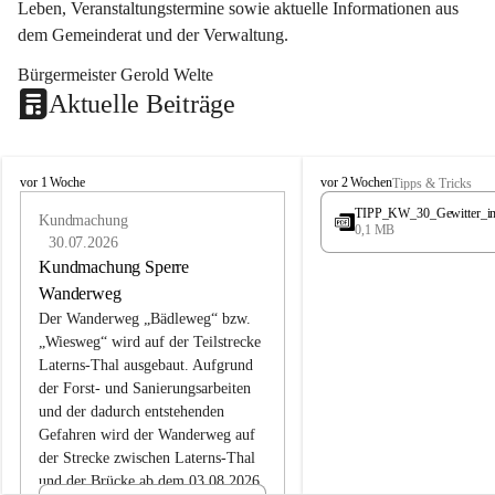
Leben, Veranstaltungstermine sowie aktuelle Informationen aus 
dem Gemeinderat und der Verwaltung. 
Bürgermeister Gerold Welte
Aktuelle Beiträge
L
L
vor 1 Woche
vor 2 Wochen
Tipps & Tricks
a
a
TIPP_KW_30_Gewitter_i
t
Kundmachung
t
0,1 MB
e
e
30.07.2026
r
r
Kundmachung Sperre
n
n
Wanderweg
s
s
Der Wanderweg „Bädleweg“ bzw. 
„Wiesweg“ wird auf der Teilstrecke 
Laterns-Thal ausgebaut. Aufgrund 
der Forst- und Sanierungsarbeiten 
und der dadurch entstehenden 
Gefahren wird der Wanderweg auf 
der 
Strecke zwischen Laterns-Thal 
und der Brücke ab dem 03.08.2026 