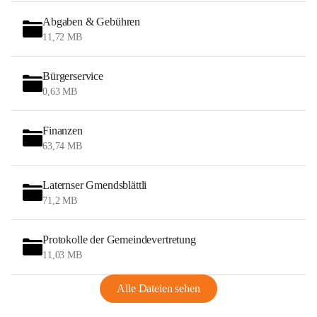
Abgaben & Gebühren
11,72 MB
Bürgerservice
0,63 MB
Finanzen
63,74 MB
Laternser Gmendsblättli
71,2 MB
Protokolle der Gemeindevertretung
11,03 MB
Alle Dateien sehen