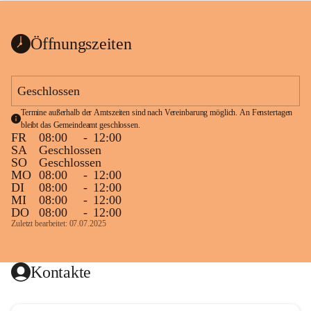
bis zum Ende der Bauarbeiten 
Kundmachung_Sperre-
gesperrt.
Wanderweg-veröffentlic
1 Seite
•
0 MB
ht
Öffnungszeiten
Schild_Sperre
1 Seite
•
0,1 MB
Geschlossen
Termine außerhalb der Amtszeiten sind nach Vereinbarung möglich. An Fenstertagen 
bleibt das Gemeindeamt geschlossen.
FR
08:00
-
12:00
SA
Geschlossen
SO
Geschlossen
MO
08:00
-
12:00
DI
08:00
-
12:00
MI
08:00
-
12:00
DO
08:00
-
12:00
Zuletzt bearbeitet: 07.07.2025
Kontakte