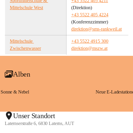
Sportmittelschule & 
+43 5522 405 4211
Mittelschule West
(Direktion)
+43 5522 405 4224
(Konferenzzimmer)
direktion@sms-rankweil.at
Mittelschule 
+43 5522 4915 300
Zwischenwasser
direktion@mszw.at
Alben
Sonne & Nebel
Unser Standort
Laternserstraße 6, 6830 Laterns, AUT