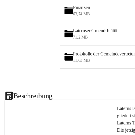
Finanzen
63,74 MB
Laternser Gmendsblättli
71,2 MB
Protokolle der Gemeindevertretu
11,03 MB
Beschreibung
Laterns i
gliedert s
Laterns 
Die jetzi