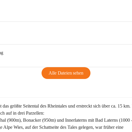
ng
Alle Dateien sehen
st das größte Seitental des Rheintales und erstreckt sich über ca. 15 km.
ich auf in drei Parzellen:
Thal (900m), Bonacker (950m) und Innerlaterns mit Bad Laterns (1000 
ge Alpe Wies, auf der Schattseite des Tales gelegen, war früher eine 