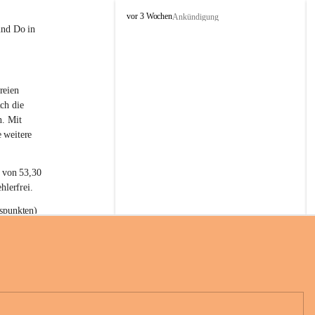
L
vor 3 Wochen
Ankündigung
a
und Do in 
t
e
r
n
reien 
s
ch die 
n. Mit 
 weitere 
t von 53,30 
hlerfrei.
spunkten) 
n 55,40 
se nach 