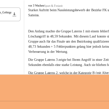
F
vor 3 Wochen
Sport & Freizeit
r
Starker Auftritt beim Nassleistungsbewerb der Bezirke FK 
m_Gebirge
e
Satteins.
i
w
i
Den Anfang machte die Gruppe Laterns 1 mit einem fehlerf
l
l
Löschangriff in 48,59 Sekunden. Mit diesem Lauf konnte si
i
Gruppe auch für das Finale um den Bezirkssieg qualifiziere
g
48,73 Sekunden + 5 Fehlerpunkten gelang hier jedoch keine
e
Verbesserung in der Wertung.
F
e
Die Gruppe Laterns 3 zeigte bei Ihrem Angriff in einer Zei
u
Sekunden ebenfalls eine starke Leistung. Auch sie blieben fe
e
r
Die Gruppe Laterns 2, welche in der Kategorie B (mit Alter
w
gestartet ist, überzeugte ebenfalls mit einem Löschangriff i
Rangliste_41_Nassleistungsbewerb_2026
e
0,2 MB
Sekunden und konnte damit den Sieg in dieser Wertungsklas
h
Laterns holen.
r
L
a
t
Somit ergab sich folgende hervorragende Ergebnisse:
e