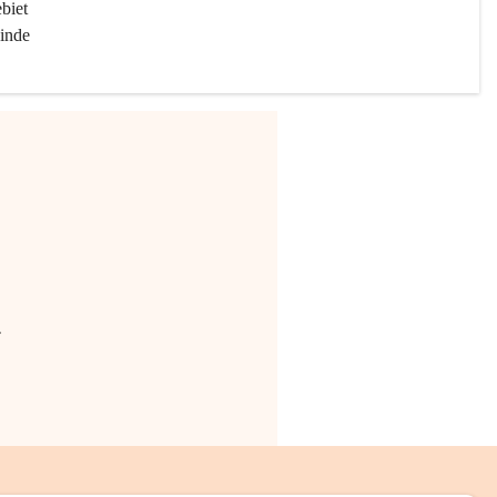
biet 
inde 
.