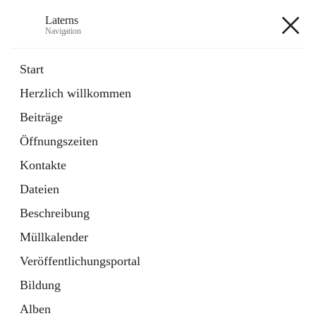
Laterns
Navigation
Laterns
Start
Herzlich willkommen
Bürgerservice
Beiträge
11 Schnellzugriffe
Öffnungszeiten
Soziales
1 Schnellzugriff
Kontakte
Dateien
+5
Beschreibung
Müllkalender
Veröffentlichungsportal
Bildung
Hauptadresse
Alben