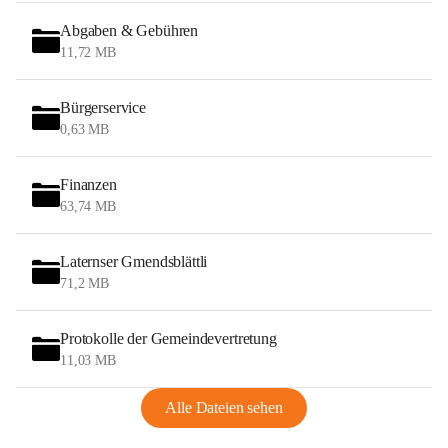
Abgaben & Gebühren
11,72 MB
Bürgerservice
0,63 MB
Finanzen
63,74 MB
Laternser Gmendsblättli
71,2 MB
Protokolle der Gemeindevertretung
11,03 MB
Alle Dateien sehen