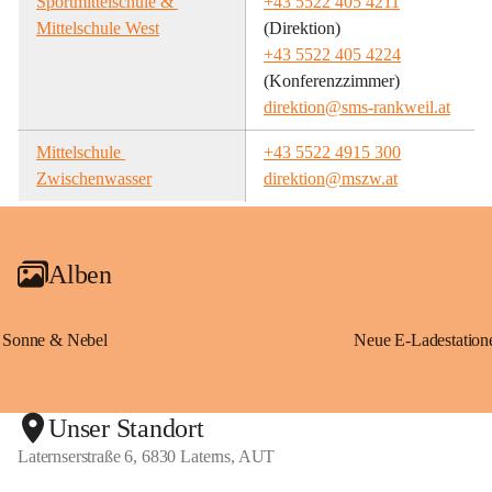
Sportmittelschule & 
+43 5522 405 4211
Mittelschule West
(Direktion)
+43 5522 405 4224
(Konferenzzimmer)
direktion@sms-rankweil.at
Mittelschule 
+43 5522 4915 300
Zwischenwasser
direktion@mszw.at
Alben
Sonne & Nebel
Unser Standort
Laternserstraße 6, 6830 Laterns, AUT