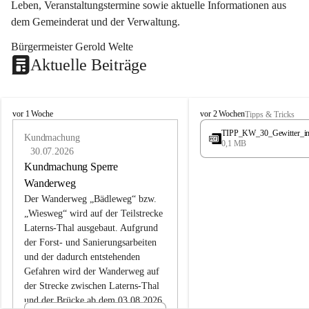
Leben, Veranstaltungstermine sowie aktuelle Informationen aus 
dem Gemeinderat und der Verwaltung. 
Bürgermeister Gerold Welte
Aktuelle Beiträge
L
L
vor 1 Woche
vor 2 Wochen
Tipps & Tricks
a
a
TIPP_KW_30_Gewitter_i
t
Kundmachung
t
0,1 MB
e
e
30.07.2026
r
r
Kundmachung Sperre
n
n
Wanderweg
s
s
Der Wanderweg „Bädleweg“ bzw. 
„Wiesweg“ wird auf der Teilstrecke 
Laterns-Thal ausgebaut. Aufgrund 
der Forst- und Sanierungsarbeiten 
und der dadurch entstehenden 
Gefahren wird der Wanderweg auf 
der 
Strecke zwischen Laterns-Thal 
und der Brücke ab dem 03.08.2026 