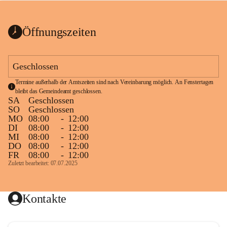
bis zum Ende der Bauarbeiten 
Kundmachung_Sperre-
gesperrt.
Wanderweg-veröffentlic
1 Seite
•
0 MB
ht
Öffnungszeiten
Schild_Sperre
1 Seite
•
0,1 MB
Geschlossen
Termine außerhalb der Amtszeiten sind nach Vereinbarung möglich. An Fenstertagen 
bleibt das Gemeindeamt geschlossen.
SA
Geschlossen
SO
Geschlossen
MO
08:00
-
12:00
DI
08:00
-
12:00
MI
08:00
-
12:00
DO
08:00
-
12:00
FR
08:00
-
12:00
Zuletzt bearbeitet: 07.07.2025
Kontakte