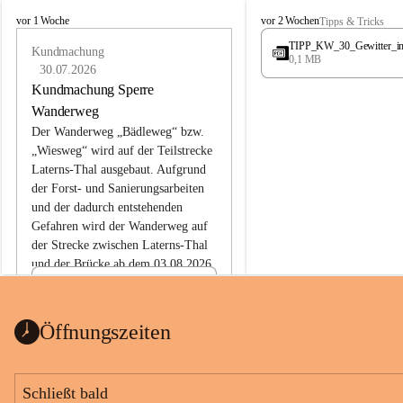
L
L
vor 1 Woche
vor 2 Wochen
Tipps & Tricks
a
a
TIPP_KW_30_Gewitter_i
t
Kundmachung
t
0,1 MB
e
e
30.07.2026
r
r
Kundmachung Sperre
n
n
Wanderweg
s
s
Der Wanderweg „Bädleweg“ bzw. 
„Wiesweg“ wird auf der Teilstrecke 
Laterns-Thal ausgebaut. Aufgrund 
der Forst- und Sanierungsarbeiten 
und der dadurch entstehenden 
Gefahren wird der Wanderweg auf 
der 
Strecke zwischen Laterns-Thal 
und der Brücke ab dem 03.08.2026 
bis zum Ende der Bauarbeiten 
Kundmachung_Sperre-
gesperrt.
Wanderweg-veröffentlic
1 Seite
•
0 MB
ht
Öffnungszeiten
Schild_Sperre
1 Seite
•
0,1 MB
Schließt bald