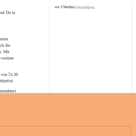
L
vor 3 Wochen
Ankündigung
a
und Do in 
t
e
r
n
reien 
s
ch die 
n. Mit 
 weitere 
t von 53,30 
hlerfrei.
spunkten) 
n 55,40 
se nach 