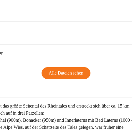
ng
Alle Dateien sehen
st das größte Seitental des Rheintales und erstreckt sich über ca. 15 km.
ich auf in drei Parzellen:
Thal (900m), Bonacker (950m) und Innerlaterns mit Bad Laterns (1000 
ge Alpe Wies, auf der Schattseite des Tales gelegen, war früher eine 