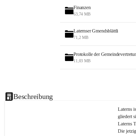
Finanzen
63,74 MB
Laternser Gmendsblättli
71,2 MB
Protokolle der Gemeindevertretu
11,03 MB
Beschreibung
Laterns i
gliedert s
Laterns 
Die jetzi