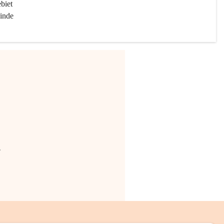
biet 
inde 
.