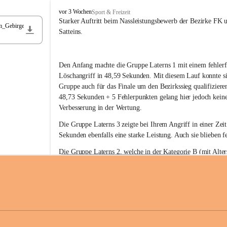
F
vor 3 Wochen
Sport & Freizeit
r
Starker Auftritt beim Nassleistungsbewerb der Bezirke FK 
m_Gebirge
e
Satteins.
i
w
i
Den Anfang machte die Gruppe Laterns 1 mit einem fehlerf
l
l
Löschangriff in 48,59 Sekunden. Mit diesem Lauf konnte si
i
Gruppe auch für das Finale um den Bezirkssieg qualifiziere
g
48,73 Sekunden + 5 Fehlerpunkten gelang hier jedoch keine
e
Verbesserung in der Wertung.
F
e
Die Gruppe Laterns 3 zeigte bei Ihrem Angriff in einer Zei
u
Sekunden ebenfalls eine starke Leistung. Auch sie blieben fe
e
r
Die Gruppe Laterns 2, welche in der Kategorie B (mit Alter
w
gestartet ist, überzeugte ebenfalls mit einem Löschangriff i
Rangliste_41_Nassleistungsbewerb_2026
e
0,2 MB
Sekunden und konnte damit den Sieg in dieser Wertungsklas
h
Laterns holen.
r
L
a
t
Somit ergab sich folgende hervorragende Ergebnisse:
e